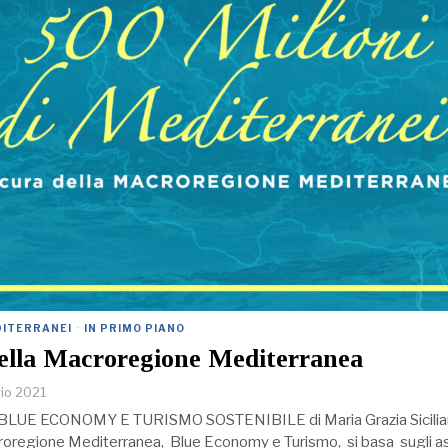
EDITERRANEI
·
IN PRIMO PIANO
 della Macroregione Mediterranea
io 2021
BLUE ECONOMY E TURISMO SOSTENIBILE di Maria Grazia Sicilian
croregione Mediterranea, Blue Economy e Turismo, si basa sugli a