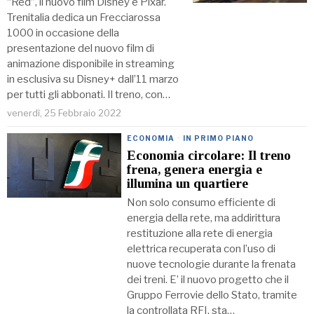
“Red”, il nuovo film Disney e Pixar.
Trenitalia dedica un Frecciarossa
1000 in occasione della
presentazione del nuovo film di
animazione disponibile in streaming
in esclusiva su Disney+ dall’11 marzo
per tutti gli abbonati. Il treno, con…
venerdì, 25 Febbraio 2022
ECONOMIA
·
IN PRIMO PIANO
Economia circolare: Il treno
frena, genera energia e
illumina un quartiere
Non solo consumo efficiente di
energia della rete, ma addirittura
restituzione alla rete di energia
elettrica recuperata con l’uso di
nuove tecnologie durante la frenata
dei treni. E’ il nuovo progetto che il
Gruppo Ferrovie dello Stato, tramite
la controllata RFI, sta…