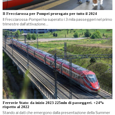
Il Frecciarossa per Pompei prorogato per tutto il 2024
Il Frecciarossa-Pompei ha superato i 3 mila passeggeri nel primo
trimestre dall’attivazione…
Ferrovie Stato: da inizio 2023 225mln di passeggeri. +24%
rispetto al 2022
Stando ai dati che emergono dalla presentazione della Summer