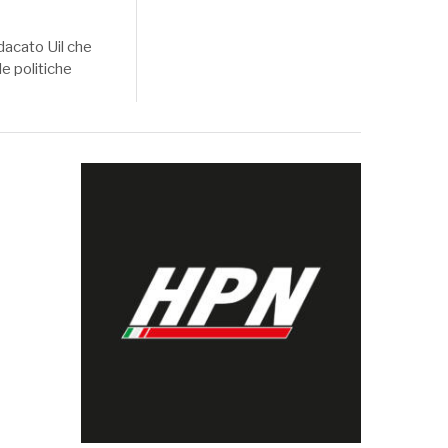
ndacato Uil che
le politiche