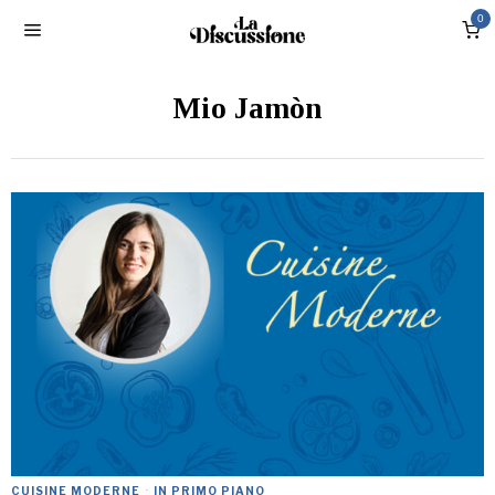
0
Mio Jamòn
CUISINE MODERNE
·
IN PRIMO PIANO