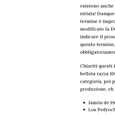
esistono anche 
striata! Dunque 
termine è impro
modificato la D
indicare il pros
questo termine,
obbligatoriamen
Chiariti questi
bellota razza 1
categoria, poi p
produzione, eh 
Jamón de Hu
Los Pedroch