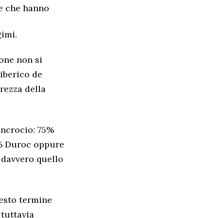
 e che hanno
imi.
ione non si
“iberico de
urezza della
incrocio: 75%
% Duroc oppure
è davvero quello
uesto termine
 tuttavia