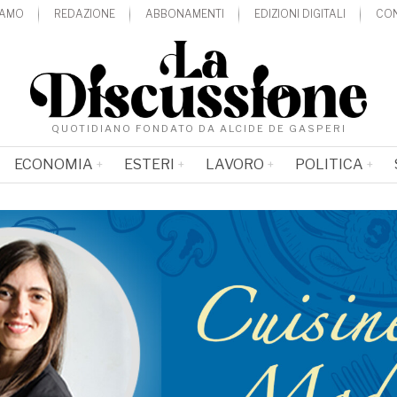
IAMO
REDAZIONE
ABBONAMENTI
EDIZIONI DIGITALI
CON
QUOTIDIANO FONDATO DA ALCIDE DE GASPERI
ECONOMIA
ESTERI
LAVORO
POLITICA