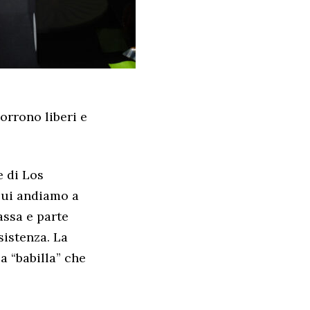
orrono liberi e
e di Los
cui andiamo a
assa e parte
sistenza. La
a “babilla” che