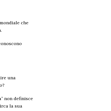
a mondiale che
.
 conoscono
nire una
to?
a” non definisce
irca la sua