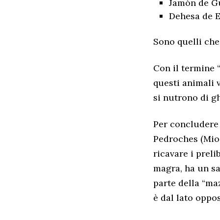
Jamón de Gu
Dehesa de 
Sono quelli che
Con il termine 
questi animali 
si nutrono di g
Per concludere 
Pedroches (Mio 
ricavare i preli
magra, ha un sa
parte della “maz
è dal lato oppo