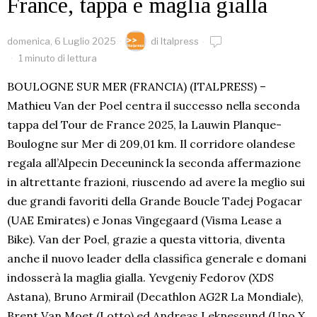
France, tappa e maglia gialla
domenica, 6 Luglio 2025
di
Italpress
1 minuto di lettura
BOULOGNE SUR MER (FRANCIA) (ITALPRESS) –
Mathieu Van der Poel centra il successo nella seconda
tappa del Tour de France 2025, la Lauwin Planque-
Boulogne sur Mer di 209,01 km. Il corridore olandese
regala all’Alpecin Deceuninck la seconda affermazione
in altrettante frazioni, riuscendo ad avere la meglio sui
due grandi favoriti della Grande Boucle Tadej Pogacar
(UAE Emirates) e Jonas Vingegaard (Visma Lease a
Bike). Van der Poel, grazie a questa vittoria, diventa
anche il nuovo leader della classifica generale e domani
indosserà la maglia gialla. Yevgeniy Fedorov (XDS
Astana), Bruno Armirail (Decathlon AG2R La Mondiale),
Brent Van Moet (Lotto) ed Andreas Leknessund (Uno X