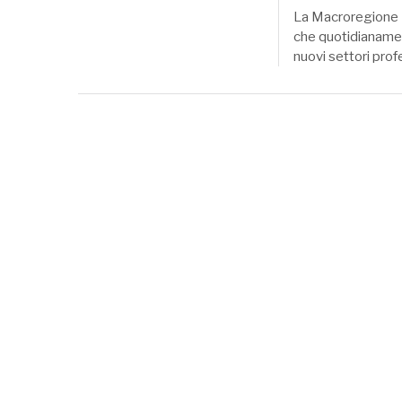
La Macroregione M
che quotidianamen
nuovi settori prof