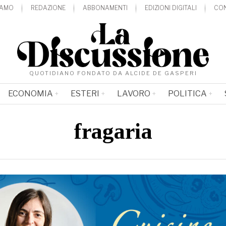
IAMO
REDAZIONE
ABBONAMENTI
EDIZIONI DIGITALI
CON
QUOTIDIANO FONDATO DA ALCIDE DE GASPERI
ECONOMIA
ESTERI
LAVORO
POLITICA
fragaria