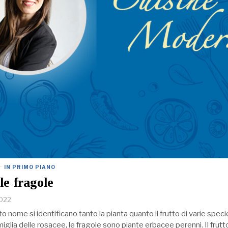
·
IN PRIMO PIANO
lle fragole
2022
o nome si identificano tanto la pianta quanto il frutto di varie spec
amiglia delle rosacee, le fragole sono piante erbacee perenni. Il frut