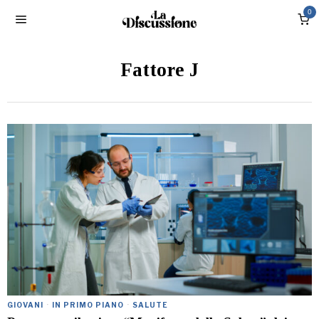
0
Fattore J
GIOVANI
·
IN PRIMO PIANO
·
SALUTE