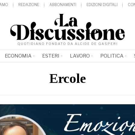
IAMO
REDAZIONE
ABBONAMENTI
EDIZIONI DIGITALI
CON
QUOTIDIANO FONDATO DA ALCIDE DE GASPERI
ECONOMIA
ESTERI
LAVORO
POLITICA
Ercole