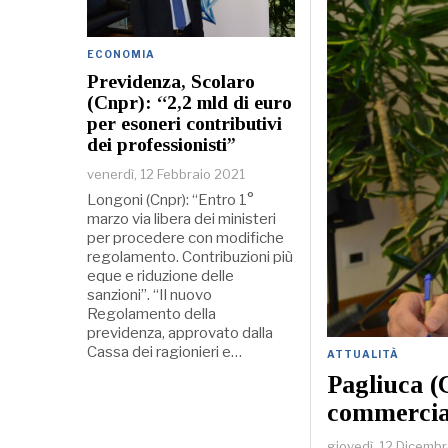
ECONOMIA
Previdenza, Scolaro
(Cnpr): “2,2 mld di euro
per esoneri contributivi
dei professionisti”
venerdì, 12 Febbraio 2021
Longoni (Cnpr): “Entro 1°
marzo via libera dei ministeri
per procedere con modifiche
regolamento. Contribuzioni più
eque e riduzione delle
sanzioni”. “Il nuovo
Regolamento della
previdenza, approvato dalla
Cassa dei ragionieri e…
ATTUALITÀ
Pagliuca (
commercial
giovedì, 12 Dicemb