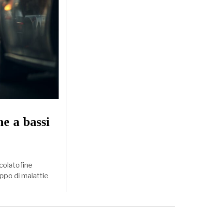
he a bassi
icolatofine
uppo di malattie