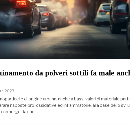
uinamento da polveri sottili fa male anc
bre 2023
noparticelle di origine urbana, anche a bassi valori di materiale part
are risposte pro-ossidative ed infiammatorie, alla base dello svil
nto emerge da uno…