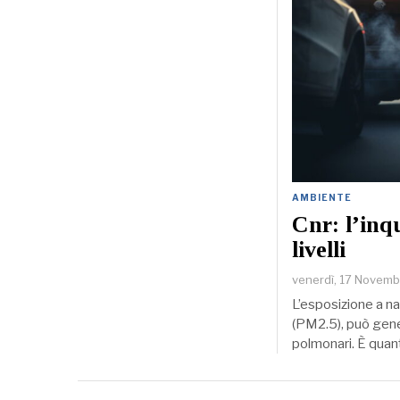
AMBIENTE
Cnr: l’inq
livelli
venerdì, 17 Novem
L’esposizione a na
(PM2.5), può gener
polmonari. È qua