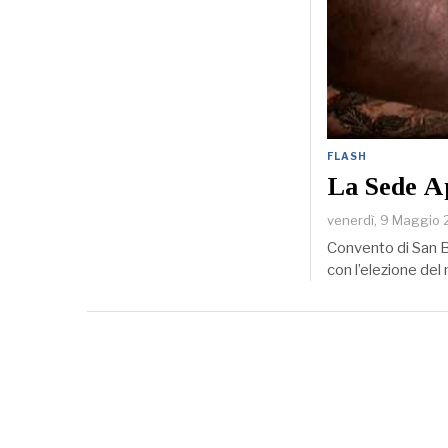
FLASH
La Sede Ap
venerdì, 9 Maggio
Convento di San B
con l’elezione del