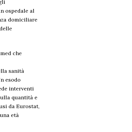
gli
 in ospedale al
enza domiciliare
delle
somed che
lla sanità
Un esodo
ede interventi
ulla quantità e
fusi da Eurostat,
 una età