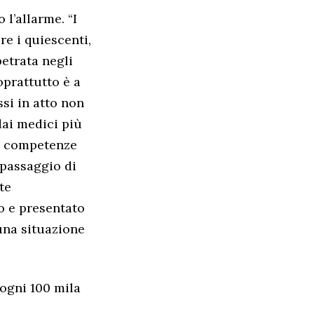
l’allarme. “I
re i quiescenti,
etrata negli
oprattutto è a
ssi in atto non
dai medici più
 di competenze
 passaggio di
te
o e presentato
una situazione
 ogni 100 mila