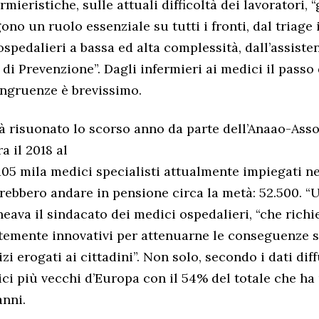
rmieristiche, sulle attuali difficoltà dei lavoratori, “
ono un ruolo essenziale su tutti i fronti, dal triage
 ospedalieri a bassa ed alta complessità, dall’assist
di Prevenzione”. Dagli infermieri ai medici il passo 
ngruenze è brevissimo.
ià risuonato lo scorso anno da parte dell’Anaao-As
a il 2018 al
 105 mila medici specialisti attualmente impiegati ne
rebbero andare in pensione circa la metà: 52.500. “
ineava il sindacato dei medici ospedalieri, “che richi
temente innovativi per attenuarne le conseguenze s
izi erogati ai cittadini”. Non solo, secondo i dati dif
dici più vecchi d’Europa con il 54% del totale che ha
anni.