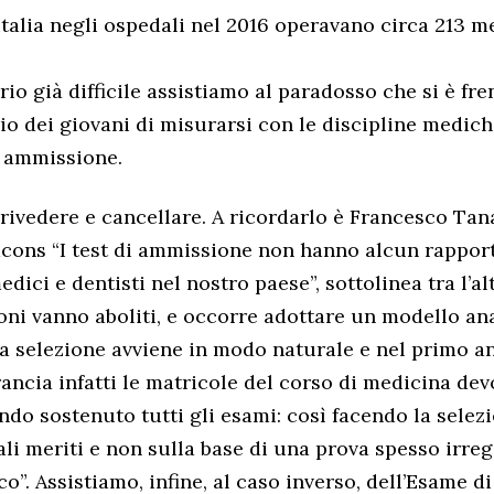
Italia negli ospedali nel 2016 operavano circa 213 m
io già difficile assistiamo al paradosso che si è fre
io dei giovani di misurarsi con le discipline mediche
di ammissione.
rivedere e cancellare. A ricordarlo è Francesco Tana
ons “I test di ammissione non hanno alcun rapport
dici e dentisti nel nostro paese”, sottolinea tra l’alt
oni vanno aboliti, e occorre adottare un modello an
la selezione avviene in modo naturale e nel primo a
rancia infatti le matricole del corso di medicina devo
do sostenuto tutti gli esami: così facendo la selez
ali meriti e non sulla base di una prova spesso irreg
o”. Assistiamo, infine, al caso inverso, dell’Esame di