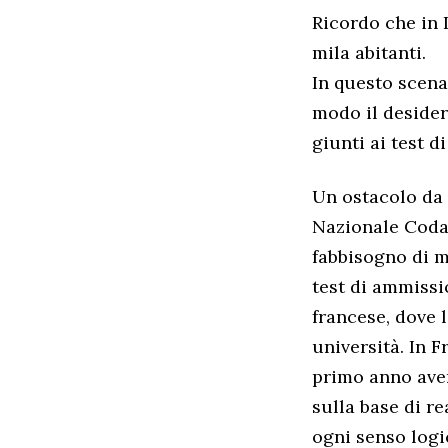
Ricordo che in 
mila abitanti.
In questo scenar
modo il desider
giunti ai test 
Un ostacolo da 
Nazionale Codac
fabbisogno di me
test di ammissi
francese, dove 
università. In F
primo anno aven
sulla base di re
ogni senso logic