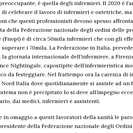
reoccupante, è quella degli infermieri. Il 2020 è l’a
di celebrare il lavoro di infermieri e ostetriche, ma
ioni che questi professionisti devono spesso affrontar
ta della Federazione nazionale degli ordini delle pr
 (Fnopi) è di circa 50mila infermieri che con gli eff
superare i 70mila. La Federazione in Italia, prevede 
la giornata internazionale dell’infermiere, a Firenze
ence Nightingale, capostipite dell’infermieristica m
co da festeggiare. Nel frattempo ora la carenza di i
Nord Italia dove quotidianamente si assiste ad un b
sistema non è precipitato lo si deve all’impegno ecc
rio, dai medici, infermieri e assistenti.
e in omaggio a questi lavoratori della sanità le paro
presidente della Federazione nazionale degli Ordini