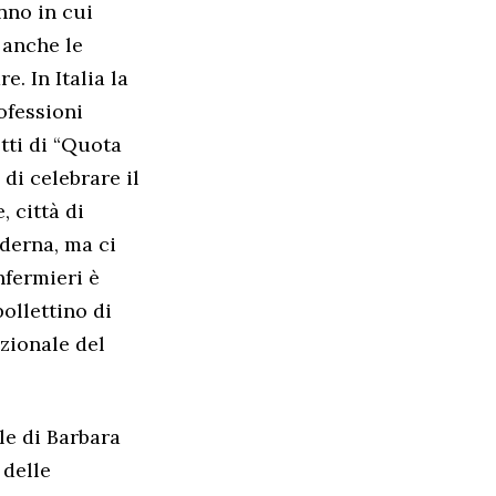
nno in cui
 anche le
e. In Italia la
ofessioni
etti di “Quota
di celebrare il
, città di
oderna, ma ci
nfermieri è
ollettino di
ezionale del
le di Barbara
 delle