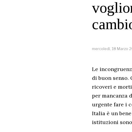
voglio
cambio
mercoledì, 18 Marzo 
Le incongruenze
di buon senso. 
ricoveri e mort
per mancanza di
urgente fare i c
Italia è un bene
istituzioni sono