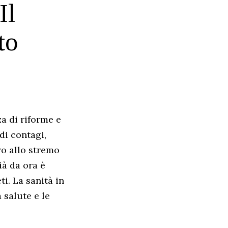
Il
to
a di riforme e
di contagi,
ro allo stremo
ià da ora è
ti. La sanità in
 salute e le