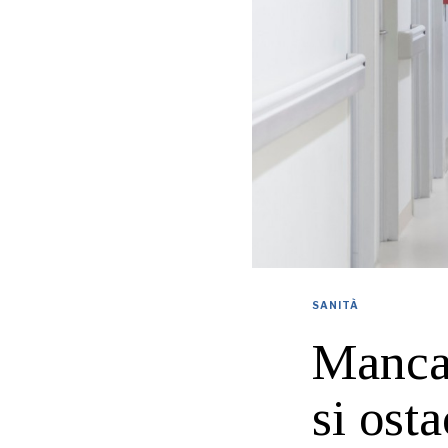
SANITÀ
Mancan
si ost