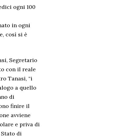
edici ogni 100
nato in ogni
, così si è
si, Segretario
o con il reale
ro Tanasi, “i
alogo a quello
nno di
no finire il
ione avviene
olare e priva di
 Stato di