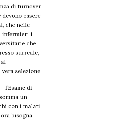
anza di turnover
e devono essere
i, che nelle
 infermieri i
versitarie che
resso surreale,
 al
 vera selezione.
 – l’Esame di
 Insomma un
chi con i malati
o ora bisogna