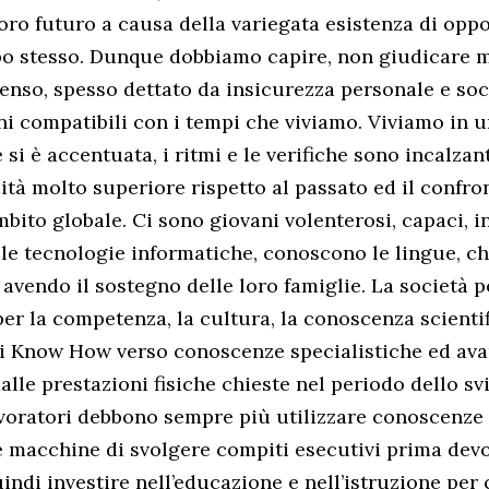
loro futuro a causa della variegata esistenza di opp
po stesso. Dunque dobbiamo capire, non giudicare m
senso, spesso dettato da insicurezza personale e soc
ni compatibili con i tempi che viviamo. Viviamo in
si è accentuata, i ritmi e le verifiche sono incalzant
ità molto superiore rispetto al passato ed il confro
bito globale. Ci sono giovani volenterosi, capaci, in
e tecnologie informatiche, conoscono le lingue, ch
 avendo il sostegno delle loro famiglie. La società p
per la competenza, la cultura, la conoscenza scientif
di Know How verso conoscenze specialistiche ed ava
alle prestazioni fisiche chieste nel periodo dello s
lavoratori debbono sempre più utilizzare conoscenze
 macchine di svolgere compiti esecutivi prima devo
indi investire nell’educazione e nell’istruzione per 