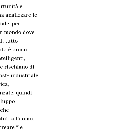
ortunità e
a analizzare le
iale, per
 un mondo dove
i, tutto
nto è ormai
telligenti,
e rischiano di
ost- industriale
ica,
nzate, quindi
viluppo
 che
luti all’uomo.
creare “le