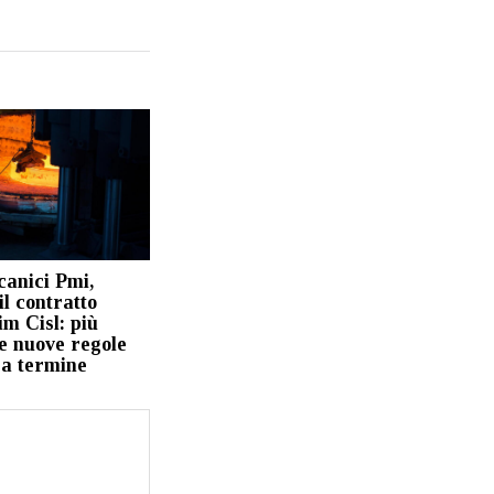
anici Pmi,
il contratto
m Cisl: più
e nuove regole
 a termine