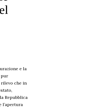
el
curazione e la
 pur
 rilevo che in
estato,
la Repubblica
e l’apertura