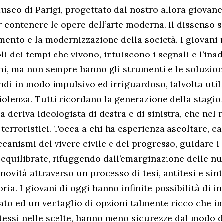
seo di Parigi, progettato dal nostro allora giovane
 contenere le opere dell’arte moderna. Il dissenso 
mento e la modernizzazione della società. I giovan
i dei tempi che vivono, intuiscono i segnali e l’ina
i, ma non sempre hanno gli strumenti e le soluzion
di in modo impulsivo ed irriguardoso, talvolta util
violenza. Tutti ricordano la generazione della stagion
a deriva ideologista di destra e di sinistra, che nel
terroristici. Tocca a chi ha esperienza ascoltare, ca
ccanismi del vivere civile e del progresso, guidare 
 equilibrate, rifuggendo dall’emarginazione delle nu
novità attraverso un processo di tesi, antitesi e sint
ia. I giovani di oggi hanno infinite possibilità di i
sato ed un ventaglio di opzioni talmente ricco che i
tessi nelle scelte, hanno meno sicurezze dal modo d