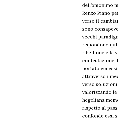
dell’omonimo mu
Renzo Piano per
verso il cambia
sono consapevol
vecchi paradigm
rispondono quin
ribellione e la 
contestazione, l
portato eccessi 
attraverso i me
verso soluzioni
valorizzando le 
hegeliana memor
rispetto al pas
confonde essi s