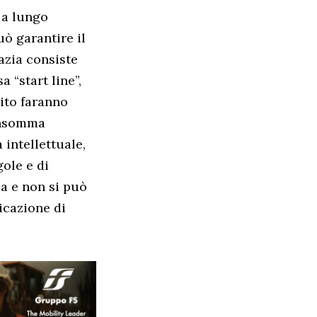
 a lungo
uò garantire il
azia consiste
a “start line”,
rito faranno
 Insomma
 intellettuale,
gole e di
ca e non si può
icazione di