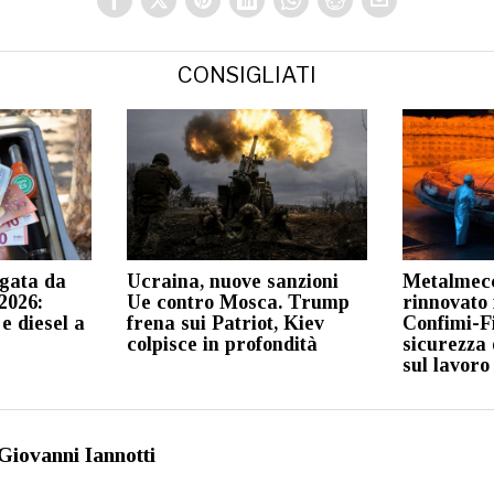
CONSIGLIATI
ngata da
Ucraina, nuove sanzioni
Metalmecc
 2026:
Ue contro Mosca. Trump
rinnovato 
e diesel a
frena sui Patriot, Kiev
Confimi-Fi
colpisce in profondità
sicurezza 
sul lavoro
Giovanni Iannotti