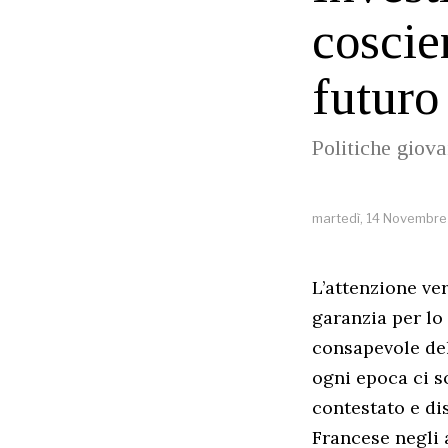
coscie
futuro
Politiche giova
martedì, 14 Novembr
L’attenzione ver
garanzia per lo
consapevole del
ogni epoca ci so
contestato e di
Francese negli a