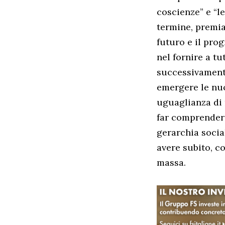
coscienze” e “l
termine, premia
futuro e il pro
nel fornire a tut
successivamente 
emergere le nuo
uguaglianza di m
far comprendere 
gerarchia socia
avere subito, c
massa.