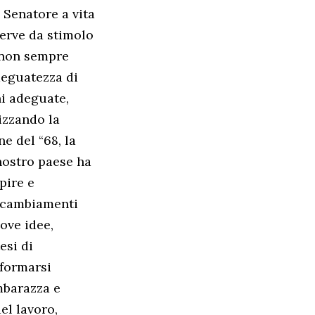
 Senatore a vita
serve da stimolo
i non sempre
deguatezza di
i adeguate,
izzando la
e del “68, la
 nostro paese ha
pire e
i cambiamenti
ove idee,
esi di
nformarsi
mbarazza e
el lavoro,