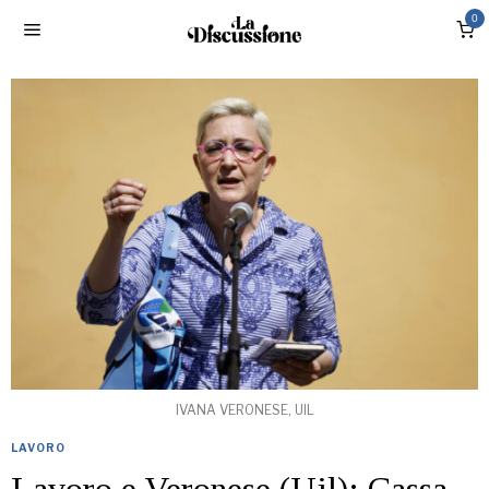
0
IVANA VERONESE, UIL
LAVORO