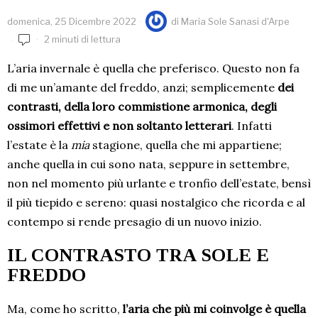
domenica, 25 Dicembre 2022
di
Maria Sole Sanasi d'Arpe
2 minuti di lettura
L’aria invernale è quella che preferisco. Questo non fa
di me un’amante del freddo, anzi; semplicemente
dei
contrasti, della loro commistione armonica, degli
ossimori effettivi e non soltanto letterari
. Infatti
l’estate è la
mia
stagione, quella che mi appartiene;
anche quella in cui sono nata, seppure in settembre,
non nel momento più urlante e tronfio dell’estate, bensì
il più tiepido e sereno: quasi nostalgico che ricorda e al
contempo si rende presagio di un nuovo inizio.
IL CONTRASTO TRA SOLE E
FREDDO
Ma, come ho scritto,
l’aria che più mi coinvolge è quella