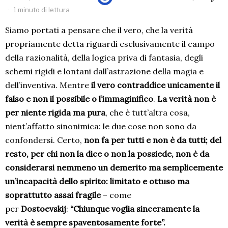
1 minuto di lettura
Siamo portati a pensare che il vero, che la verità
propriamente detta riguardi esclusivamente il campo
della razionalità, della logica priva di fantasia, degli
schemi rigidi e lontani dall’astrazione della magia e
dell’inventiva. Mentre
il vero contraddice unicamente il
falso e non il possibile o l’immaginifico
.
La verità non è
per niente rigida ma pura
, che è tutt’altra cosa,
nient’affatto sinonimica: le due cose non sono da
confondersi. Certo,
non fa per tutti e non è da tutti; del
resto, per chi non la dice o non la possiede, non è da
considerarsi nemmeno un demerito ma semplicemente
un’incapacità dello spirito: limitato e ottuso ma
soprattutto assai fragile
– come
per
Dostoevskij
:
“Chiunque voglia sinceramente la
verità è sempre spaventosamente forte”.