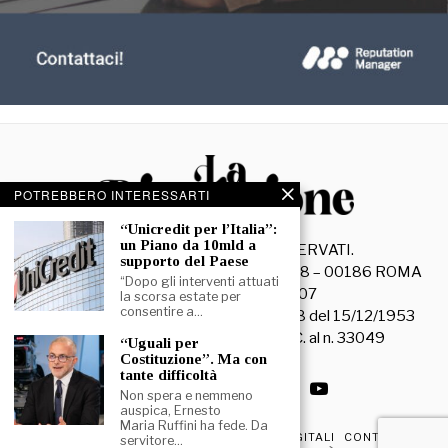
POTREBBERO INTERESSARTI
“Unicredit per l’Italia”:
un Piano da 10mld a
©
2026
- TUTTI I DIRITTI RISERVATI.
supporto del Paese
La Discussione S.r.l. – Piazza Capranica, 78 – 00186 ROMA
“Dopo gli interventi attuati
C.F. e P. IVA 15045971007
la scorsa estate per
consentire a…
Registrazione Tribunale di Roma n. 3628 del 15/12/1953
La società editrice è iscritta al R.O.C. al n. 33049
“Uguali per
Costituzione”. Ma con
tante difficoltà
Non spera e nemmeno
auspica, Ernesto
Maria Ruffini ha fede. Da
PRIVACY & COOKIE POLICY
EDIZIONI DIGITALI
CONTATTI
servitore…