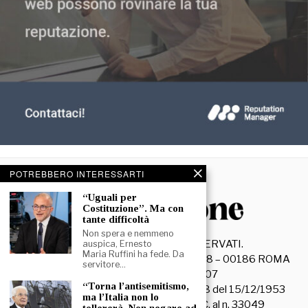
POTREBBERO INTERESSARTI
“Uguali per
Costituzione”. Ma con
tante difficoltà
Non spera e nemmeno
©
2026
- TUTTI I DIRITTI RISERVATI.
auspica, Ernesto
Maria Ruffini ha fede. Da
La Discussione S.r.l. – Piazza Capranica, 78 – 00186 ROMA
servitore…
C.F. e P. IVA 15045971007
“Torna l’antisemitismo,
Registrazione Tribunale di Roma n. 3628 del 15/12/1953
ma l’Italia non lo
La società editrice è iscritta al R.O.C. al n. 33049