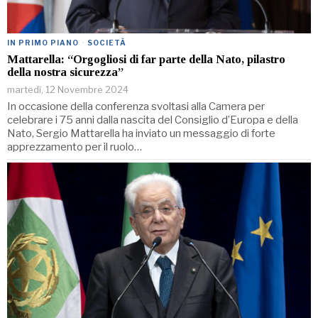
IN PRIMO PIANO
·
SOCIETÀ
Mattarella: “Orgogliosi di far parte della Nato, pilastro
della nostra sicurezza”
martedì, 12 Novembre 2024
In occasione della conferenza svoltasi alla Camera per
celebrare i 75 anni dalla nascita del Consiglio d’Europa e della
Nato, Sergio Mattarella ha inviato un messaggio di forte
apprezzamento per il ruolo…