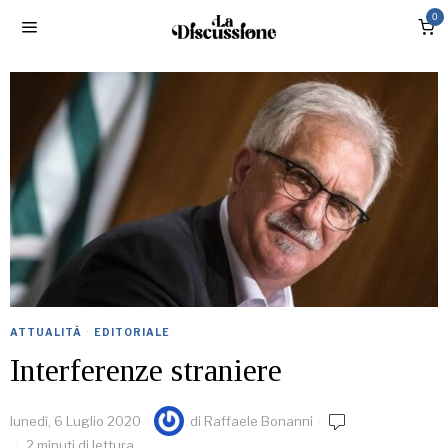
0
ATTUALITÀ
·
EDITORIALE
Interferenze straniere
lunedì, 6 Luglio 2020
di
Raffaele Bonanni
2 minuti di lettura