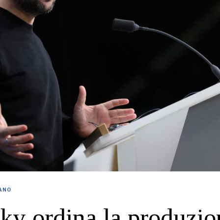
IANO
ky ordina la produzio