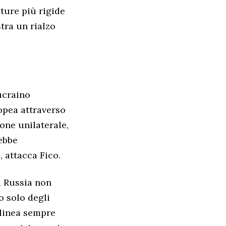
ture più rigide
stra un rialzo
ucraino
opea attraverso
ione unilaterale,
ebbe
 attacca Fico.
La Russia non
o solo degli
olinea sempre