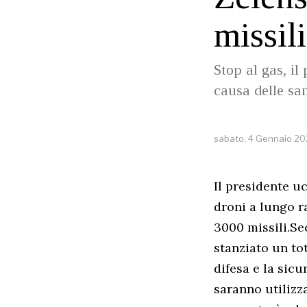
missil
Stop al gas, il
causa delle san
sabato, 4 Gennaio 2
Il presidente u
droni a lungo r
3000 missili.Se
stanziato un tot
difesa e la sicu
saranno utilizz