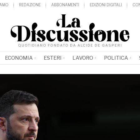
IAMO
REDAZIONE
ABBONAMENTI
EDIZIONI DIGITALI
CON
QUOTIDIANO FONDATO DA ALCIDE DE GASPERI
ECONOMIA
ESTERI
LAVORO
POLITICA