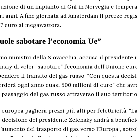
rruzione di un impianto di Gnl in Norvegia e tempera
tri anni. A fine giornata ad Amsterdam il prezzo regi
27 euro al megawattora.
uole sabotare l’economia Ue”
imo ministro della Slovacchia, accusa il presidente 
sky di voler “sabotare” l’economia dell’Unione eur
pendere il transito del gas russo. “Con questa decis
erderà ogni anno quasi 500 milioni di euro” che avr
passaggio del gas russo attraverso il suo territorio,
 europea pagherà prezzi più alti per l’elettricità. “
a decisione del presidente Zelensky andrà a benefici
 l’aumento del trasporto di gas verso l’Europa”, sott