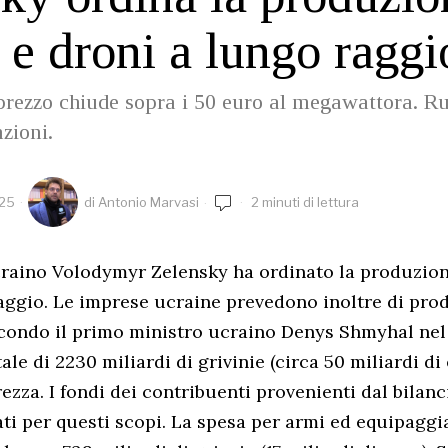
i e droni a lungo raggi
 prezzo chiude sopra i 50 euro al megawattora. Ru
zioni.
025
di
Antonio Marvasi
2 minuti di lettura
craino Volodymyr Zelensky ha ordinato la produzion
aggio. Le imprese ucraine prevedono inoltre di pro
condo il primo ministro ucraino Denys Shmyhal nel
ale di 2230 miliardi di grivinie (circa 50 miliardi di 
rezza. I fondi dei contribuenti provenienti dal bilanc
ati per questi scopi. La spesa per armi ed equipaggi