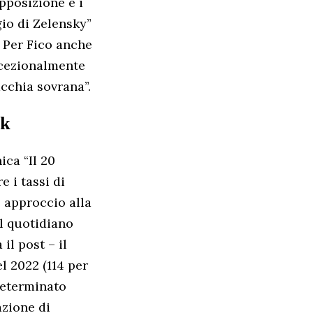
pposizione e i
gio di Zelensky”
. Per Fico anche
ccezionalmente
cchia sovrana”.
nk
ica “Il 20
 i tassi di
 approccio alla
el quotidiano
il post – il
el 2022 (114 per
 determinato
azione di