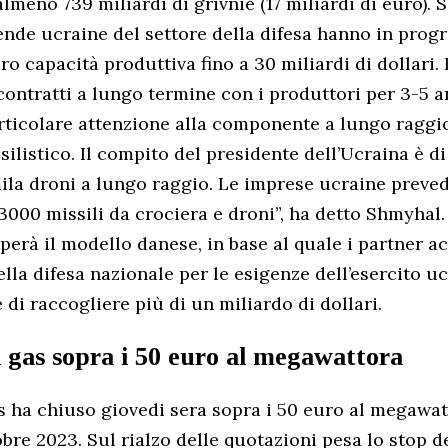
meno 739 miliardi di grivnie (17 miliardi di euro).
ende ucraine del settore della difesa hanno in pro
o capacità produttiva fino a 30 miliardi di dollari. 
contratti a lungo termine con i produttori per 3-5 a
ticolare attenzione alla componente a lungo raggio
listico. Il compito del presidente dell’Ucraina è d
la droni a lungo raggio. Le imprese ucraine preve
3000 missili da crociera e droni”, ha detto Shmyhal. 
pperà il modello danese, in base al quale i partner 
ella difesa nazionale per le esigenze dell’esercito uc
 di raccogliere più di un miliardo di dollari.
l gas sopra i 50 euro al megawattora
as ha chiuso giovedi sera sopra i 50 euro al megawat
re 2023. Sul rialzo delle quotazioni pesa lo stop dei