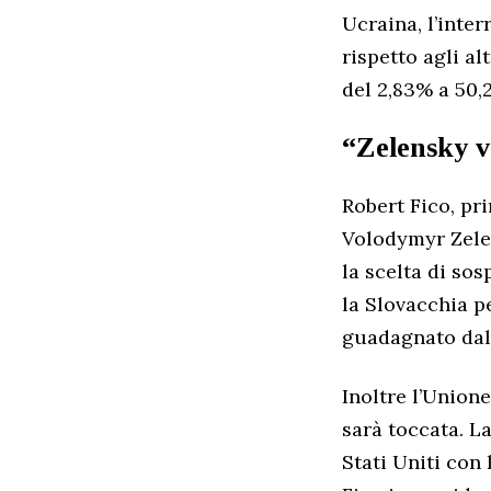
Ucraina, l’inte
rispetto agli al
del 2,83% a 50,
“Zelensky v
Robert Fico, pr
Volodymyr Zelen
la scelta di sos
la Slovacchia p
guadagnato dal 
Inoltre l’Unione
sarà toccata. L
Stati Uniti con