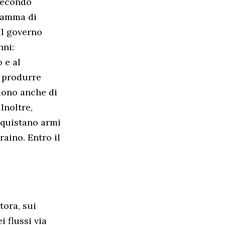
 Secondo
gramma di
Il governo
nni:
 e al
i produrre
dono anche di
Inoltre,
acquistano armi
raino. Entro il
tora, sui
 flussi via