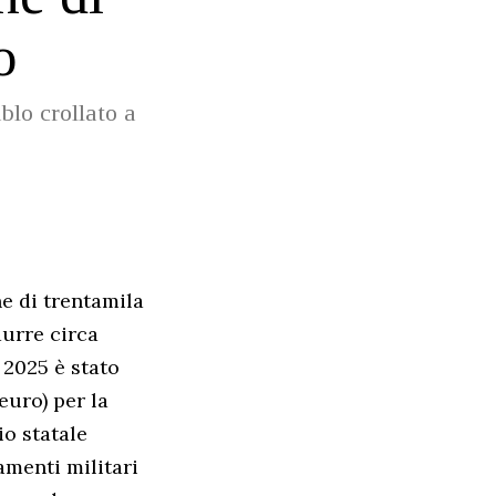
o
blo crollato a
e di trentamila
durre circa
 2025 è stato
euro) per la
io statale
amenti militari