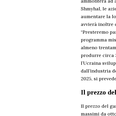
ammonterà ad al
Shmyhal, le azi
aumentare la lor
avvierà inoltre 
“Presteremo par
programma missi
almeno trentami
produrre circa 
l’Ucraina svilu
dall’industria d
2025, si prevede
Il prezzo de
Il prezzo del g
massimi da ottob