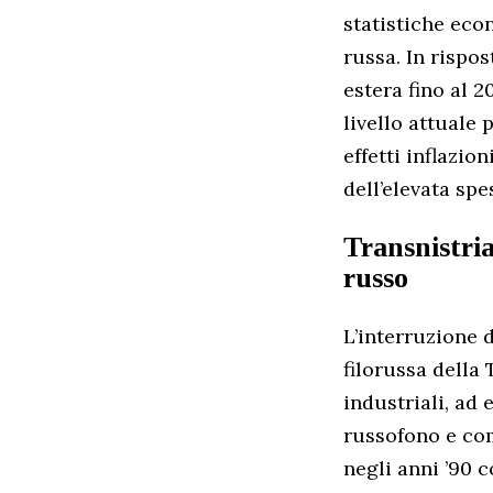
statistiche ec
russa. In rispo
estera fino al 2
livello attuale
effetti inflazi
dell’elevata spe
Transnistria
russo
L’interruzione 
filorussa della 
industriali, ad 
russofono e com
negli anni ’90 