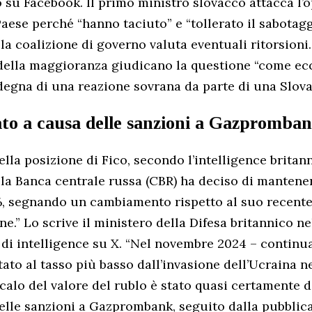
o su Facebook. Il primo ministro slovacco attacca l’o
aese perché “hanno taciuto” e “tollerato il sabotag
la coalizione di governo valuta eventuali ritorsioni
ti della maggioranza giudicano la questione “come e
degna di una reazione sovrana da parte di una Slova
ato a causa delle sanzioni a Gazpromba
lla posizione di Fico, secondo l’intelligence britann
la Banca centrale russa (CBR) ha deciso di mantenere
%, segnando un cambiamento rispetto al suo recente
ione.” Lo scrive il ministero della Difesa britannico n
i intelligence su X. “Nel novembre 2024 – continua 
tato al tasso più basso dall’invasione dell’Ucraina n
l calo del valore del rublo è stato quasi certamente
elle sanzioni a Gazprombank, seguito dalla pubblic