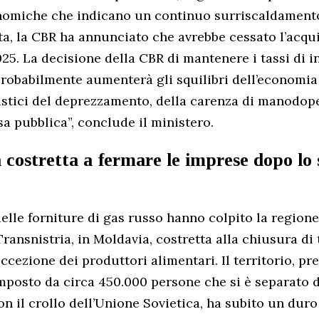
onomiche che indicano un continuo surriscaldament
sta, la CBR ha annunciato che avrebbe cessato l’acqui
025. La decisione della CBR di mantenere i tassi di i
 probabilmente aumenterà gli squilibri dell’economia
onistici del deprezzamento, della carenza di manodop
sa pubblica”, conclude il ministero.
 costretta a fermare le imprese dopo lo 
delle forniture di gas russo hanno colpito la regione
Transnistria, in Moldavia, costretta alla chiusura di 
eccezione dei produttori alimentari. Il territorio, p
posto da circa 450.000 persone che si è separato 
con il crollo dell’Unione Sovietica, ha subito un dur