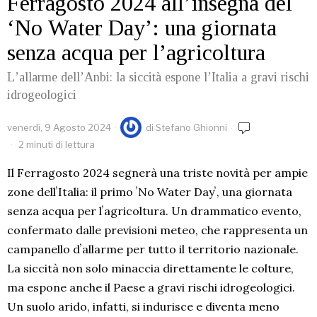
Ferragosto 2024 all’insegna del
‘No Water Day’: una giornata
senza acqua per l’agricoltura
Lʼallarme dellʼAnbi: la siccità espone lʼItalia a gravi rischi
idrogeologici
venerdì, 9 Agosto 2024
di
Stefano Ghionni
2 minuti di lettura
Il Ferragosto 2024 segnerà una triste novità per ampie
zone dellʼItalia: il primo ʼNo Water Dayʼ, una giornata
senza acqua per lʼagricoltura. Un drammatico evento,
confermato dalle previsioni meteo, che rappresenta un
campanello dʼallarme per tutto il territorio nazionale.
La siccità non solo minaccia direttamente le colture,
ma espone anche il Paese a gravi rischi idrogeologici.
Un suolo arido, infatti, si indurisce e diventa meno