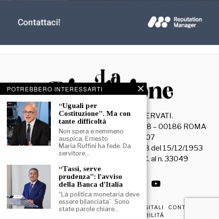
POTREBBERO INTERESSARTI
“Uguali per
Costituzione”. Ma con
©
2026
- TUTTI I DIRITTI RISERVATI.
tante difficoltà
La Discussione S.r.l. – Piazza Capranica, 78 – 00186 ROMA
Non spera e nemmeno
C.F. e P. IVA 15045971007
auspica, Ernesto
Maria Ruffini ha fede. Da
Registrazione Tribunale di Roma n. 3628 del 15/12/1953
servitore…
La società editrice è iscritta al R.O.C. al n. 33049
“Tassi, serve
prudenza”: l’avviso
della Banca d’Italia
“La politica monetaria deve
essere bilanciata”. Sono
PRIVACY & COOKIE POLICY
EDIZIONI DIGITALI
CONTATTI
state parole chiare…
DICHIARAZIONE DI ACCESSIBILITÀ