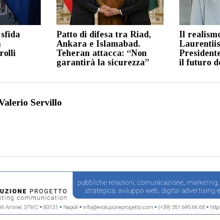
sfida
Patto di difesa tra Riad,
Il realism
n
Ankara e Islamabad.
Laurentiis:
rolli
Teheran attacca: “Non
Presidente
garantirà la sicurezza”
il futuro 
Valerio Servillo