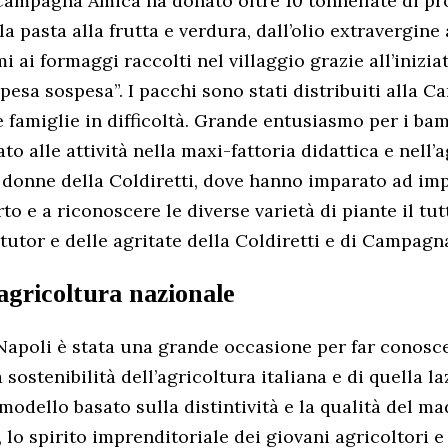
ampagna Amica ha donato oltre 10 tonnellate di prod
lla pasta alla frutta e verdura, dall’olio extravergine 
i ai formaggi raccolti nel villaggio grazie all’iniziat
spesa sospesa”. I pacchi sono stati distribuiti alla Ca
e famiglie in difficoltà. Grande entusiasmo per i ba
o alle attività nella maxi-fattoria didattica e nell’a
donne della Coldiretti, dove hanno imparato ad imp
rto e a riconoscere le diverse varietà di piante il tu
 tutor e delle agritate della Coldiretti e di Campag
agricoltura nazionale
i Napoli è stata una grande occasione per far conosc
a sostenibilità dell’agricoltura italiana e di quella la
modello basato sulla distintività e la qualità del mad
lo spirito imprenditoriale dei giovani agricoltori e 