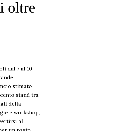
i oltre
li dal 7 al 10
grande
ancio stimato
ecento stand tra
ali della
logie e workshop,
ertirsi al
 per un pasto