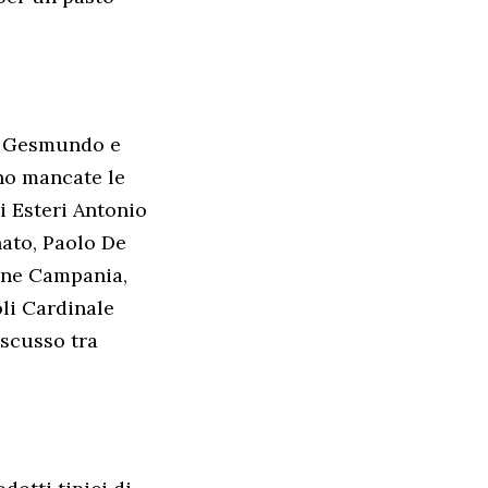
zo Gesmundo e
ono mancate le
i Esteri Antonio
ato, Paolo De
one Campania,
li Cardinale
iscusso tra