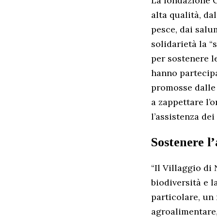
La fondazione C
alta qualità, da
pesce, dai salum
solidarietà la “
per sostenere l
hanno partecipat
promosse dalle 
a zappettare l’o
l’assistenza dei
Sostenere l’
“Il Villaggio d
biodiversità e l
particolare, un 
agroalimentare, 