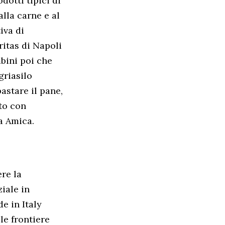
otti tipici di
alla carne e al
iva di
ritas di Napoli
mbini poi che
griasilo
astare il pane,
tto con
na Amica.
ere la
ziale in
e in Italy
le frontiere