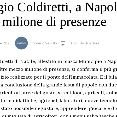
gio Coldiretti, a Napol
milione di presenze
re 2023
di
Valerio Servillo
1 minuto di lettura
diretti di Natale, allestito in piazza Municipio a Napo
tre mezzo milione di presenze, si conferma il più 
zio realizzato per il ponte dell’Immacolata. È il bil
i a conclusione della grande festa di popolo con du
ricoltori, aree del gusto, street food, agriasili, anim
fattorie didattiche, agrichef, laboratori, nuove tecno
 stato possibile degustare, apprendere, giocare e div
e di migliaia di agricoltori, con i menu salva tasche