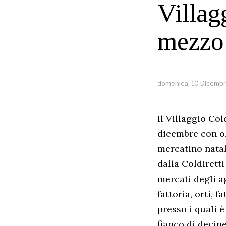
Villag
mezzo 
domenica, 10 Dicemb
Il Villaggio Col
dicembre con ol
mercatino natali
dalla Coldirett
mercati degli ag
fattoria, orti, 
presso i quali è
fianco di decin