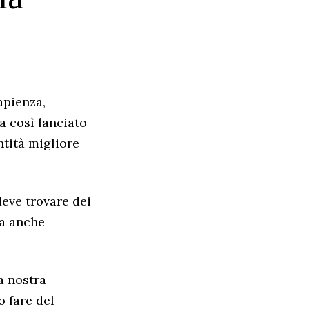
apienza,
a così lanciato
ntità migliore
deve trovare dei
ma anche
a nostra
 fare del