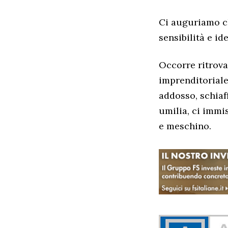
Ci auguriamo ch
sensibilità e id
Occorre ritrovar
imprenditoriale
addosso, schiaf
umilia, ci immi
e meschino.