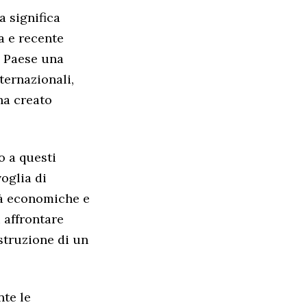
a significa
a e recente
o Paese una
ternazionali,
ha creato
o a questi
voglia di
ità economiche e
i affrontare
ostruzione di un
nte le