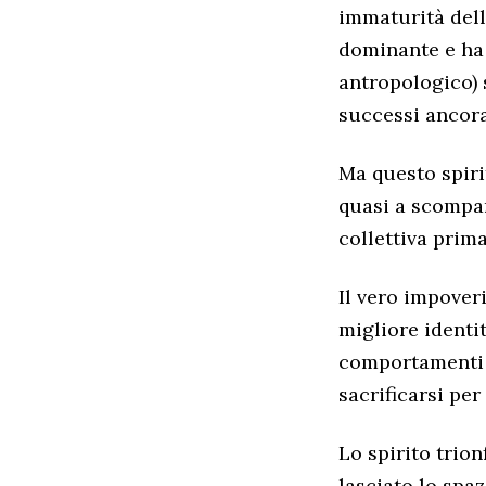
immaturità della
dominante e ha 
antropologico) 
successi ancora
Ma questo spiri
quasi a scompari
collettiva prima
Il vero impover
migliore identi
comportamenti a
sacrificarsi per
Lo spirito trion
lasciato lo spaz