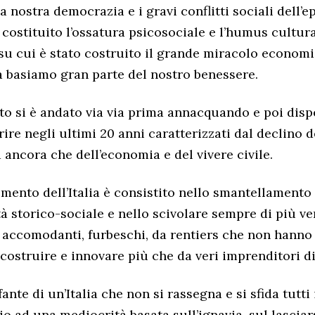
 nostra democrazia e i gravi conflitti sociali dell’e
costituito l’ossatura psicosociale e l’humus cultura
su cui è stato costruito il grande miracolo economi
 basiamo gran parte del nostro benessere.
to si è andato via via prima annacquando e poi dis
re negli ultimi 20 anni caratterizzati dal declino de
 ancora che dell’economia e del vivere civile.
imento dell’Italia è consistito nello smantellamento
tà storico-sociale e nello scivolare sempre di più ve
ccomodanti, furbeschi, da rentiers che non hanno 
 costruire e innovare più che da veri imprenditori di
fante di un’Italia che non si rassegna e si sfida tutti 
io ad una mediocrità basata sull’ignavia, sul lasciar