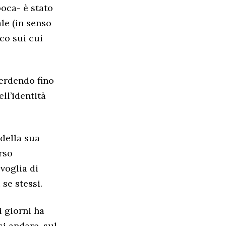
poca- è stato
le (in senso
co sui cui
perdendo fino
ll’identità
 della sua
rso
voglia di
 se stessi.
i giorni ha
si andare, sul