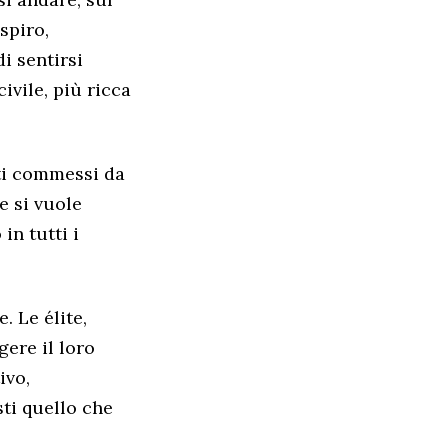
spiro,
i sentirsi
ivile, più ricca
ati commessi da
e si vuole
in tutti i
. Le élite,
gere il loro
ivo,
sti quello che