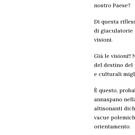
nostro Paese?
Di questa rifle
di giaculatorie
visioni.
Già le visioni!!
del destino del 
e culturali migl
È questo, probab
annaspano nella
altisonanti dic
vacue polemiche
orientamento.