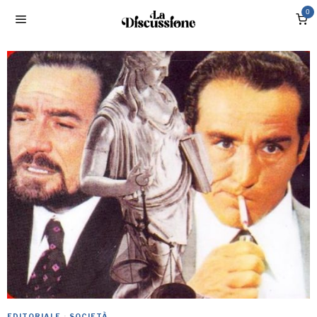
0
EDITORIALE
·
SOCIETÀ