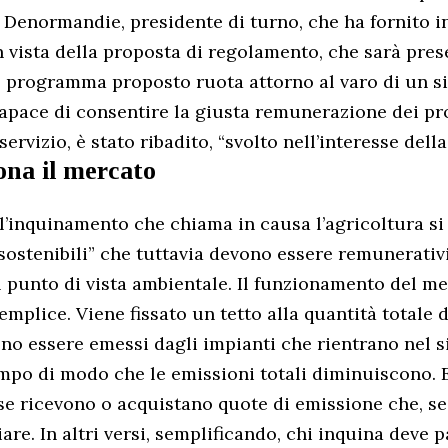
 Denormandie, presidente di turno, che ha fornito in
vista della proposta di regolamento, che sarà pres
 Il programma proposto ruota attorno al varo di un s
capace di consentire la giusta remunerazione dei pr
ervizio, è stato ribadito, “svolto nell’interesse della 
na il mercato
 l’inquinamento che chiama in causa l’agricoltura s
sostenibili” che tuttavia devono essere remunerativ
l punto di vista ambientale. Il funzionamento del m
mplice. Viene fissato un tetto alla quantità totale 
no essere emessi dagli impianti che rientrano nel si
empo di modo che le emissioni totali diminuiscono. 
ese ricevono o acquistano quote di emissione che, s
re. In altri versi, semplificando, chi inquina deve 