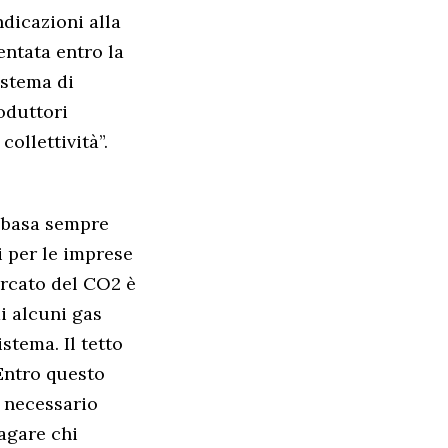
dicazioni alla
entata entro la
istema di
oduttori
collettività”.
i basa sempre
i per le imprese
ercato del CO2 è
di alcuni gas
stema. Il tetto
Entro questo
e necessario
pagare chi