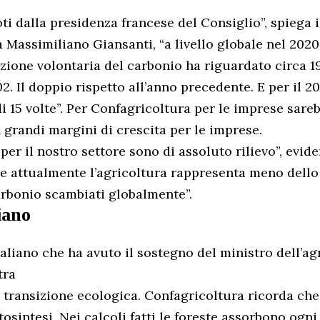
oti dalla presidenza francese del Consiglio”, spiega i
 Massimiliano Giansanti, “a livello globale nel 2020
ione volontaria del carbonio ha riguardato circa 19
2. Il doppio rispetto all’anno precedente. E per il 2
i 15 volte”. Per Confagricoltura per le imprese sare
 grandi margini di crescita per le imprese.
per il nostro settore sono di assoluto rilievo”, evid
e attualmente l’agricoltura rappresenta meno dello 
carbonio scambiati globalmente”.
liano
aliano che ha avuto il sostegno del ministro dell’ag
tra
a transizione ecologica. Confagricoltura ricorda che 
tosintesi. Nei calcoli fatti le foreste assorbono ogn