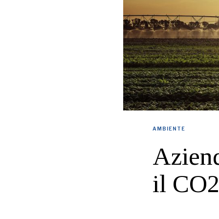
AMBIENTE
Aziend
il CO2