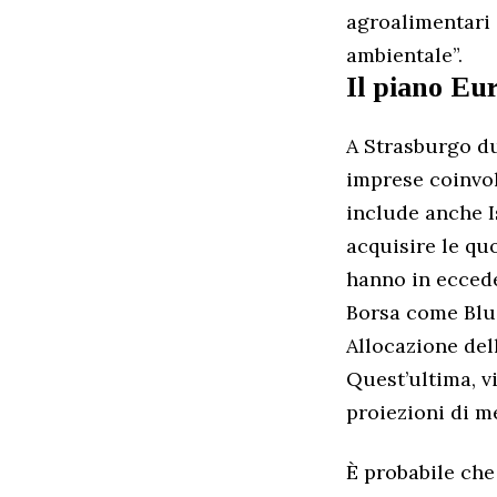
agroalimentari e
ambientale”.
Il piano Eu
A Strasburgo du
imprese coinvol
include anche I
acquisire le qu
hanno in eccede
Borsa come Blue
Allocazione del
Quest’ultima, v
proiezioni di m
È probabile che