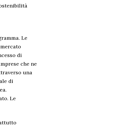
ostenibilità
ogramma. Le
l mercato
ncesso di
 imprese che ne
ttraverso una
ale di
ea.
ato. Le
attutto