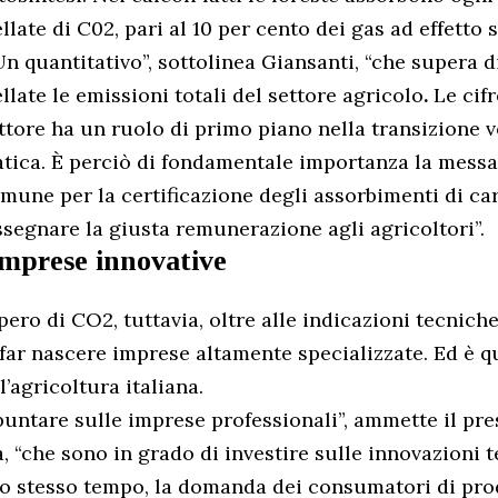
llate di C02, pari al 10 per cento dei gas ad effetto 
n quantitativo”, sottolinea Giansanti, “che supera di
llate le emissioni totali del settore agricolo
.
Le cif
ettore ha un ruolo di primo piano nella transizione v
atica. È perciò di fondamentale importanza la messa
une per la certificazione degli assorbimenti di ca
ssegnare la giusta remunerazione agli agricoltori”.
imprese innovative
pero di CO2, tuttavia, oltre alle indicazioni tecniche
 far nascere imprese altamente specializzate. Ed è 
’agricoltura italiana.
untare sulle imprese professionali”, ammette il pre
, “che sono in grado di investire sulle innovazioni t
llo stesso tempo, la domanda dei consumatori di pro