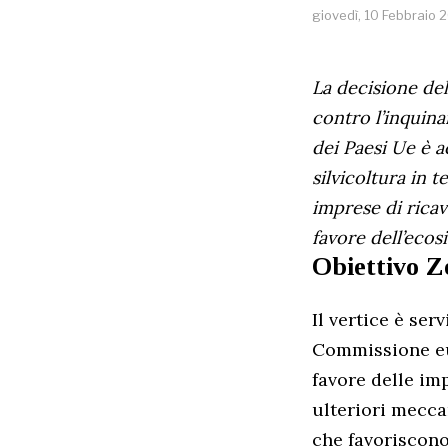
giovedì, 10 Febbraio 
La decisione del
contro l’inquina
dei Paesi Ue è ac
silvicoltura in 
imprese di ricav
favore dell’ecos
Obiettivo Z
Il vertice è se
Commissione eu
favore delle im
ulteriori mecca
che favoriscono