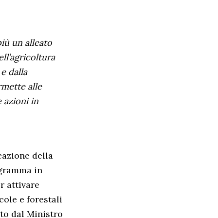
iù un alleato
ll’agricoltura
e dalla
rmette alle
 azioni in
cazione della
ogramma in
r attivare
ole e forestali
rto dal Ministro