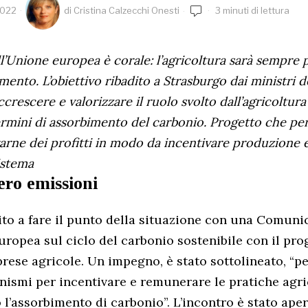
2022
di
Cristina Calzecchi Onesti
3 minuti di lettura
l’Unione europea è corale: l’agricoltura sarà sempre p
mento. L’obiettivo ribadito a Strasburgo dai ministri de
crescere e valorizzare il ruolo svolto dall’agricoltura 
termini di assorbimento del carbonio. Progetto che pe
arne dei profitti in modo da incentivare produzione e
istema
ero emissioni
rvito a fare il punto della situazione con una Comuni
ropea sul ciclo del carbonio sostenibile con il pr
prese agricole. Un impegno, è stato sottolineato, “pe
nismi per incentivare e remunerare le pratiche agric
 l’assorbimento di carbonio”. L’incontro è stato ape