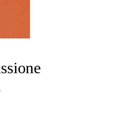
issione
a