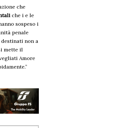
uazione che
ntali
che i e le
 hanno sospeso i
unità penale
i destinati non a
i mette il
Svegliati Amore
pidamente.”