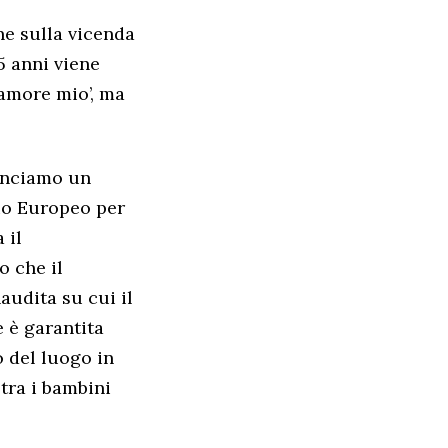
ne sulla vicenda
45 anni viene
i amore mio’, ma
nunciamo un
io Europeo per
 il
o che il
naudita su cui il
 è garantita
 del luogo in
tra i bambini