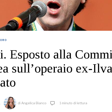
VORO
i. Esposto alla Comm
a sull’operaio ex-Ilv
iato
1
di
Angelica Bianco
1 minuto di lettura