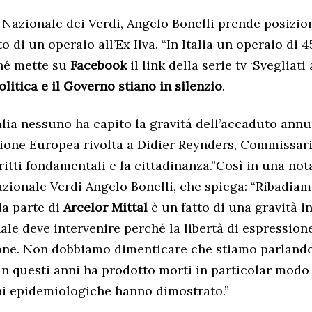
 Nazionale dei Verdi, Angelo Bonelli prende posizio
o di un operaio all’Ex Ilva. “In Italia un operaio di 
ché mette su
Facebook
il link della serie tv ‘Svegliat
olitica e il Governo stiano in silenzio
.
talia nessuno ha capito la gravitá dell’accaduto an
nione Europea rivolta a Didier Reynders, Commissar
diritti fondamentali e la cittadinanza.”Così in una nota
zionale Verdi Angelo Bonelli, che spiega: “Ribadiam
da parte di
Arcelor Mittal
è un fatto di una gravità i
le deve intervenire perché la libertà di espressione
one. Non dobbiamo dimenticare che stiamo parlando
 in questi anni ha prodotto morti in particolar modo 
ni epidemiologiche hanno dimostrato.”