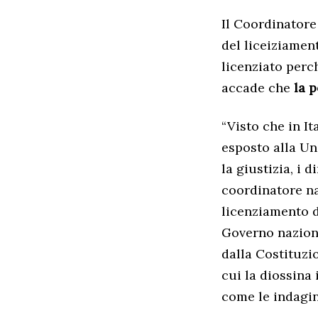
Il Coordinatore
del liceiziament
licenziato per
accade che
la p
“Visto che in I
esposto alla U
la giustizia, i 
coordinatore na
licenziamento 
Governo naziona
dalla Costituzi
cui la diossina
come le indagi