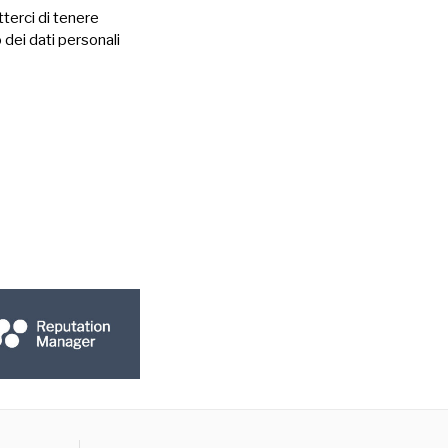
terci di tenere
 dei dati personali