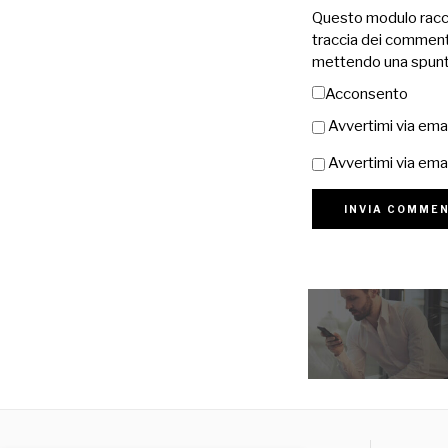
Questo modulo raccog
traccia dei commenti
mettendo una spunt
Acconsento
Avvertimi via ema
Avvertimi via emai