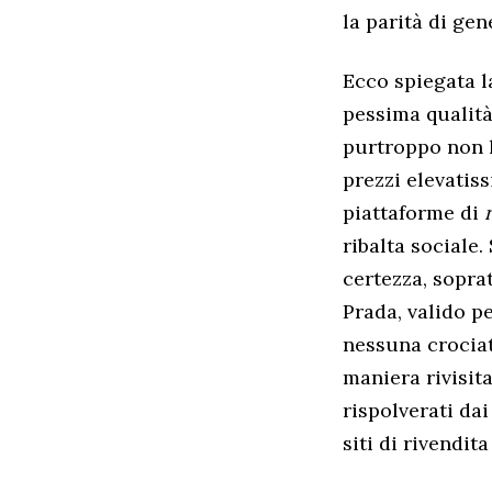
la parità di gen
Ecco spiegata la
pessima qualità
purtroppo non h
prezzi elevatis
piattaforme di
ribalta sociale
certezza, sopra
Prada,
valido p
nessuna crociat
maniera rivisita
rispolverati da
siti di rivendit