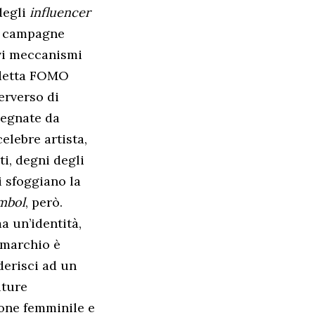
 degli
influencer
di campagne
ovi meccanismi
ddetta FOMO
erverso di
segnate da
elebre artista,
ti, degni degli
i sfoggiano la
ymbol
, però.
 un’identità,
n marchio è
derisci ad un
lture
ione femminile e