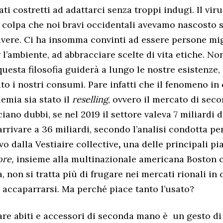
ti costretti ad adattarci senza troppi indugi. Il vir
i colpa che noi bravi occidentali avevamo nascosto s
lvere. Ci ha insomma convinti ad essere persone mig
r l’ambiente, ad abbracciare scelte di vita etiche. N
questa filosofia guiderà a lungo le nostre esistenze
to i nostri consumi. Pare infatti che il fenomeno in 
emia sia stato il
reselling
, ovvero il mercato di sec
ano dubbi, se nel 2019 il settore valeva 7 miliardi di
rrivare a 36 miliardi, secondo l’analisi condotta pe
o dalla Vestiaire collective
,
una delle principali pi
ore,
insieme alla multinazionale americana Boston 
non si tratta più di frugare nei mercati rionali in 
accaparrarsi. Ma perché piace tanto l’usato?
re abiti e accessori di seconda mano è
un gesto di