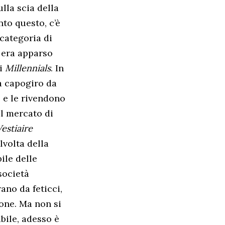
ulla scia della
to questo, c’è
 categoria di
 era apparso
ei
Millennials
. In
da capogiro da
o e le rivendono
il mercato di
Vestiaire
lvolta della
ile delle
 società
rano da feticci,
one. Ma non si
bile, adesso è