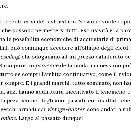
ere.
 recente crisi del fast fashion. Nessuno vuole copie
 che possono permettersi tutti. Esclusività è la paro
a le possibilità economiche di acquistarle di prima 
simi, può comunque accedere all’olimpo degli eletti 
reselling
, che sdoganano ad un prezzo calmierato oc
. Sarai pure un
parvenue
della moda, ma nessuno può
ttutto se compri l’ambito continuativo, come il nylo
er sempre.
E i grandi marchi, tutto sommato, non h
a, anzi hanno addirittura incentivato il fenomeno, 
ta pezzi iconici degli anni passati, col risultato che 
i vecchi armadi dai
vintage-hunter
, sono andati a rub
a
online
. Largo al passato dunque!