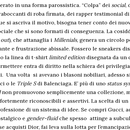
terato in una forma parossistica. “Colpa” dei
social
,
raboccanti di roba firmata, dei rapper testimonial 
e si ascriva il motivo, bisogna tener conto dei nu
ociale che si sono formati di conseguenza. La cosi
 out
), che attanaglia i
Millenials
,
genera un circolo p
ante e frustrazione abissale. Fossero le sneakers di
 la linea di t-shirt
limited edition
disegnata da un c
rmettere entra di diritto nella schiera dei privilegia
i.
Una volta
si avevano i blasoni nobiliari, adesso s
ci o le
Triple S
di Balenciaga. E’ più di uno
status s
d
non promuovono semplicemente una collezione, ma
fortemente riconoscibili e assertivi. La scelta di u
ofessione di un sistema di idee. Se compri Gucci, a
stalgico e
gender-fluid
che spesso
attinge a subcu
e acquisti Dior, fai leva sulla lotta per l’emancipaz