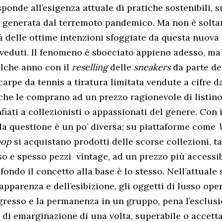
ponde all’esigenza attuale di pratiche sostenibili, s
generata dal terremoto pandemico. Ma non è soltan
 là delle ottime intenzioni sfoggiate da questa nuova
eduti. Il fenomeno è sbocciato appieno adesso, ma
lche anno con il
reselling
delle
sneakers
da parte d
carpe da tennis a tiratura limitata vendute a cifre 
, che le comprano ad un prezzo ragionevole di listin
fiati a collezionisti o appassionati del genere. Con 
a questione è un po’ diversa; su piattaforme come
pop
si acquistano prodotti delle scorse collezioni, ta
so e spesso pezzi
vintage, ad un prezzo più accessib
 fondo il concetto alla base è lo stesso. Nell’attuale
’apparenza e dell’esibizione, gli oggetti di lusso ope
gresso e la permanenza in un gruppo, pena l’esclusi
o di emarginazione di una volta, superabile o accetta