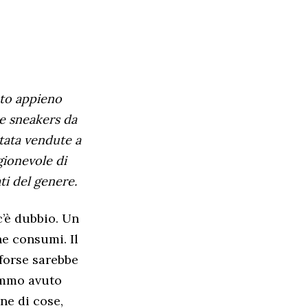
ato appieno
le sneakers da
itata vendute a
gionevole di
ti del genere.
’è dubbio. Un
he consumi. Il
forse sarebbe
emmo avuto
ne di cose,