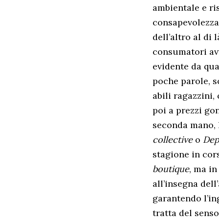
ambientale e ris
consapevolezza 
dell’altro al di
consumatori avv
evidente da qua
poche parole, s
abili ragazzini
poi a prezzi gon
seconda mano, l
collective
o
De
stagione in cor
boutique
, ma in
all’insegna dell
garantendo l’in
tratta del sens