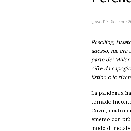
giovedì, 3 Dicembre 
Reselling, l’usa
adesso, ma era a
parte dei Millen
cifre da capogir
listino e le rive
La pandemia ha 
tornado incontro
Covid, nostro m
emerso con più
modo di metabol