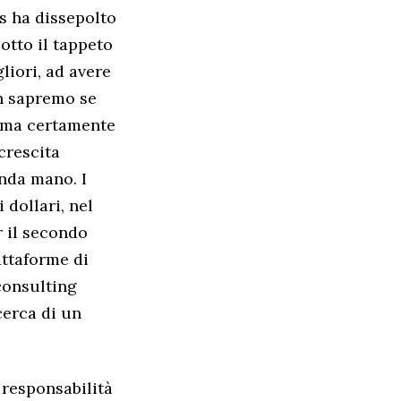
us ha dissepolto
otto il tappeto
liori, ad avere
on sapremo se
, ma certamente
crescita
onda mano. I
 dollari, nel
r il secondo
attaforme di
consulting
cerca di un
 responsabilità