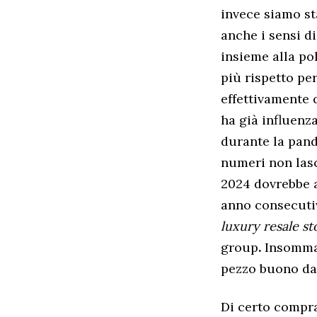
invece siamo sta
anche i sensi d
insieme alla po
più rispetto pe
effettivamente 
ha già influenza
durante la pand
numeri non lasci
2024 dovrebbe a
anno consecutiv
luxury resale st
group
.
Insomma, 
pezzo buono da 
Di certo compra