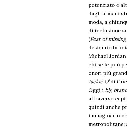
potenziato e al
dagli armadi st
moda, a chiunqu
di inclusione s
(
Fear of missing
desiderio bruci
Michael Jordan o
chi se le può pe
onori più grand
Jackie O’
di Guc
Oggi i
big bran
attraverso capi 
quindi anche pr
immaginario no
metropolitane; s