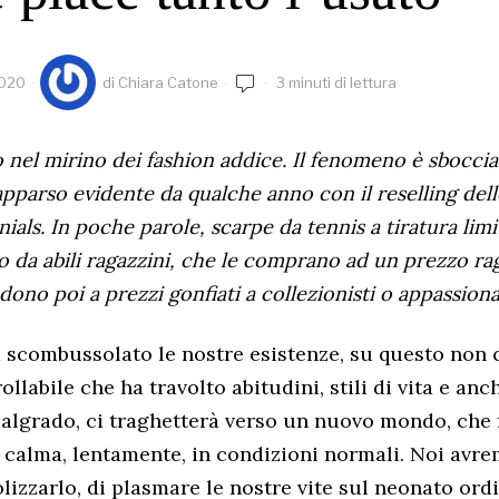
2020
di
Chiara Catone
3 minuti di lettura
to nel mirino dei fashion addice. Il fenomeno è sbocci
pparso evidente da qualche anno con il reselling del
nials. In poche parole, scarpe da tennis a tiratura lim
o da abili ragazzini, che le comprano ad un prezzo ra
ndono poi a prezzi gonfiati a collezionisti o appassiona
scombussolato le nostre esistenze, su questo non c
llabile che ha travolto abitudini, stili di vita e anc
algrado, ci traghetterà verso un nuovo mondo, che 
 calma, lentamente, in condizioni normali. Noi avr
izzarlo, di plasmare le nostre vite sul neonato ordi