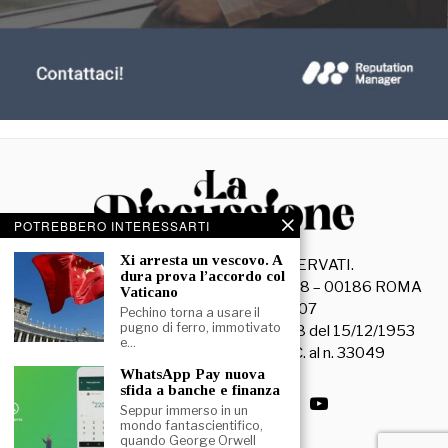
POTREBBERO INTERESSARTI
Xi arresta un vescovo. A
©
2026
- TUTTI I DIRITTI RISERVATI.
dura prova l’accordo col
La Discussione S.r.l. – Piazza Capranica, 78 – 00186 ROMA
Vaticano
C.F. e P. IVA 15045971007
Pechino torna a usare il
pugno di ferro, immotivato
Registrazione Tribunale di Roma n. 3628 del 15/12/1953
e…
La società editrice è iscritta al R.O.C. al n. 33049
WhatsApp Pay nuova
sfida a banche e finanza
Seppur immerso in un
mondo fantascientifico,
quando George Orwell