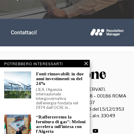
POTREBBERO INTERESSARTI
Fonti rinnovabili: in due
anni investimenti su del
24%
©
2026
- TUTTI I DIRITTI RISERVATI.
L’IEA, l’Agenzia
internazionale
La Discussione S.r.l. – Piazza Capranica, 78 – 00186 ROMA
intergovernativa
C.F. e P. IVA 15045971007
dell’energia fondata nel
1974 dall’OCSE in…
Registrazione Tribunale di Roma n. 3628 del 15/12/1953
La società editrice è iscritta al R.O.C. al n. 33049
“Rafforzeremo la
fornitura di gas”: Meloni
accelera sull’intesa con
l’Algeria