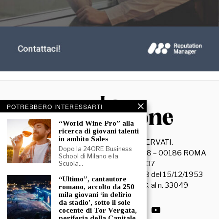
POTREBBERO INTERESSARTI
“World Wine Pro” alla
ricerca di giovani talenti
in ambito Sales
©
2026
- TUTTI I DIRITTI RISERVATI.
Dopo la 24ORE Business
La Discussione S.r.l. – Piazza Capranica, 78 – 00186 ROMA
School di Milano e la
C.F. e P. IVA 15045971007
Scuola…
Registrazione Tribunale di Roma n. 3628 del 15/12/1953
“Ultimo”, cantautore
La società editrice è iscritta al R.O.C. al n. 33049
romano, accolto da 250
mila giovani ‘in delirio
da stadio’, sotto il sole
cocente di Tor Vergata,
periferia della Capitale