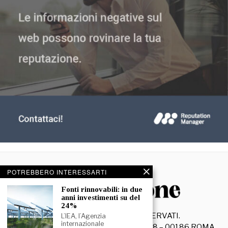
POTREBBERO INTERESSARTI
Fonti rinnovabili: in due
anni investimenti su del
24%
©
2026
- TUTTI I DIRITTI RISERVATI.
L’IEA, l’Agenzia
internazionale
La Discussione S.r.l. – Piazza Capranica, 78 – 00186 ROMA