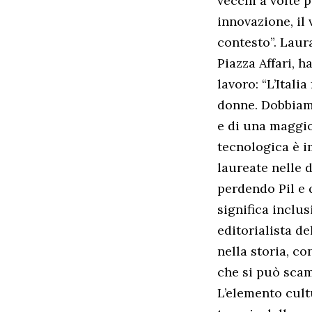
vecchi a volte 
innovazione, il
contesto”. Laur
Piazza Affari, 
lavoro: “L’Ital
donne. Dobbiamo
e di una maggio
tecnologica è i
laureate nelle 
perdendo Pil e 
significa inclu
editorialista de
nella storia, co
che si può scam
L’elemento cultu