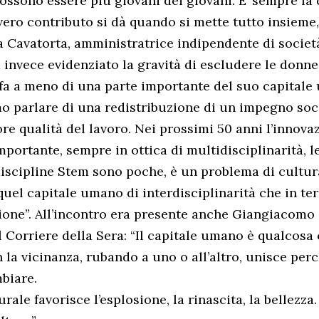
possono essere più giovani dei giovani. E’ sempre la 
 vero contributo si dà quando si mette tutto insieme
a Cavatorta, amministratrice indipendente di societ
ha invece evidenziato la gravità di escludere le donn
ia fa a meno di una parte importante del suo capitale
 parlare di una redistribuzione di un impegno soci
re qualità del lavoro. Nei prossimi 50 anni l’innova
mportante, sempre in ottica di multidisciplinarità, 
discipline Stem sono poche, è un problema di cultur
quel capitale umano di interdisciplinarità che in ter
sione”. All’incontro era presente anche Giangiacomo 
l Corriere della Sera: “Il capitale umano è qualcosa
n la vicinanza, rubando a uno o all’altro, unisce per
biare.
rale favorisce l’esplosione, la rinascita, la bellezza.