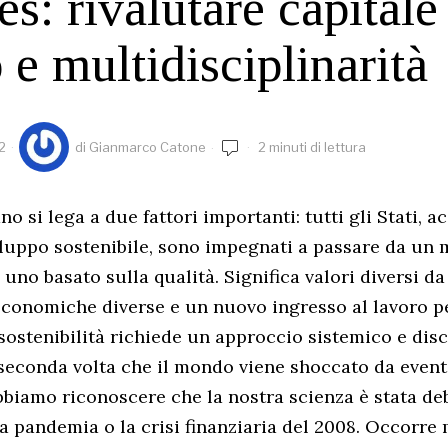
es: rivalutare capitale
e multidisciplinarità
2
di
Gianmarco Catone
2 minuti di lettura
ano
si lega a due fattori importanti: tutti gli Stati, a
luppo sostenibile, sono impegnati a passare da un 
 uno basato sulla qualità. Significa valori diversi da
à economiche diverse e un nuovo ingresso al lavoro p
 sostenibilità richiede un approccio sistemico e disc
 seconda volta che il mondo viene shoccato da even
bbiamo riconoscere che la nostra scienza è stata de
la pandemia o la crisi finanziaria del 2008. Occorre