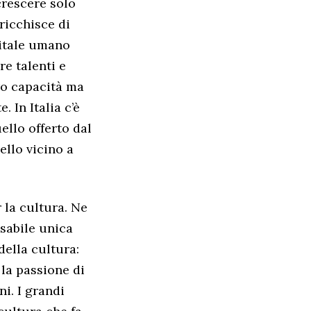
crescere solo
rricchisce di
pitale umano
re talenti e
oro capacità ma
 In Italia c’è
ello offerto dal
ello vicino a
 la cultura. Ne
sabile unica
della cultura:
la passione di
ni. I grandi