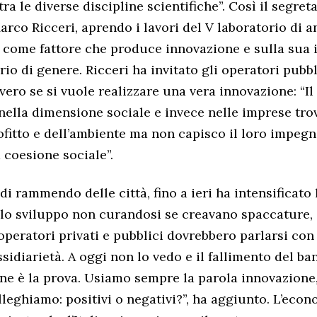
ra le diverse discipline scientifiche”. Così il segret
arco Ricceri, aprendo i lavori del V laboratorio di an
come fattore che produce innovazione e sulla sua 
rio di genere. Ricceri ha invitato gli operatori pubbli
vero se si vuole realizzare una vera innovazione: “I
lla dimensione sociale e invece nelle imprese trov
ofitto e dell’ambiente ma non capisco il loro impeg
a coesione sociale”.
di rammendo delle città, fino a ieri ha intensificato 
lo sviluppo non curandosi se creavano spaccature, 
 operatori privati e pubblici dovrebbero parlarsi con
sidiarietà. A oggi non lo vedo e il fallimento del ba
o ne è la prova. Usiamo sempre la parola innovazione
olleghiamo: positivi o negativi?”, ha aggiunto. L’eco