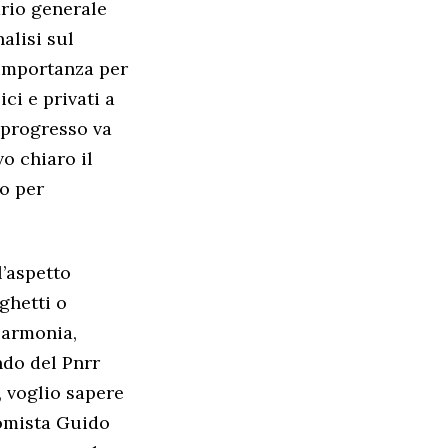
ario generale
alisi sul
importanza per
ci e privati a
l progresso va
o chiaro il
no per
l’aspetto
ghetti o
 armonia,
ndo del Pnrr
, voglio sapere
nomista Guido