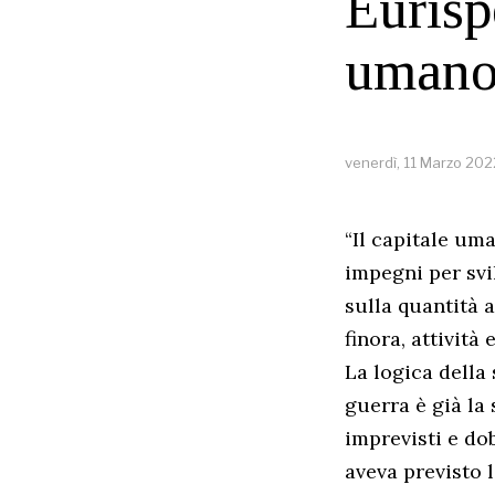
Eurisp
umano 
venerdì, 11 Marzo 202
“Il
capitale um
impegni per svi
sulla quantità a
finora, attivit
La logica della
guerra è già la
imprevisti e do
aveva previsto 