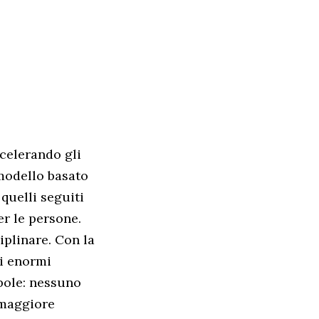
ccelerando gli
modello basato
 quelli seguiti
er le persone.
iplinare. Con la
ti enormi
bole: nessuno
 maggiore