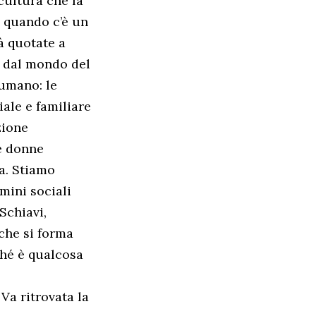
cultura che fa
, quando c’è un
à quotate a
e dal mondo del
 umano: le
ale e familiare
zione
le donne
a. Stiamo
mini sociali
Schiavi,
 che si forma
ché è qualcosa
 Va ritrovata la