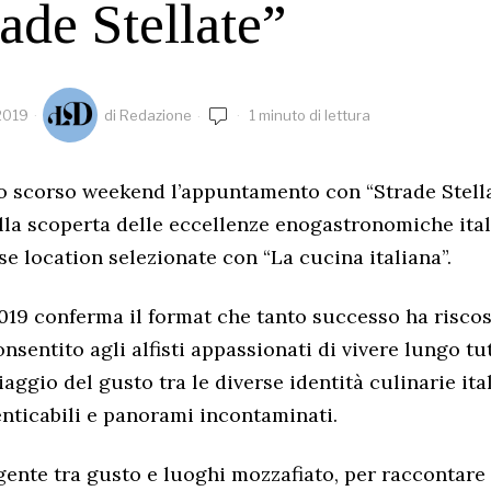
rade Stellate”
 2019
di
Redazione
1 minuto di lettura
lo scorso weekend l’appuntamento con “Strade Stellat
lla scoperta delle eccellenze enogastronomiche ital
se location selezionate con “La cucina italiana”.
2019 conferma il format che tanto successo ha riscos
nsentito agli alfisti appassionati di vivere lungo tu
aggio del gusto tra le diverse identità culinarie ita
nticabili e panorami incontaminati.
ente tra gusto e luoghi mozzafiato, per raccontar