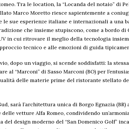
meo. Tra le location, la “Locanda del notaio” di Pel
ellato Marco Moretto riesce sapientemente a coniug
 le sue esperienze italiane e internazionali a una b
radizione che insieme stupiscono, come a bordo di G
SUV in cui ritrovare il meglio della tecnologia insie
pproccio tecnico e alle emozioni di guida tipicame
vio, dopo un viaggio, si scende soddisfatti: la stess
are al “Marconi” di Sasso Marconi (BO) per l’entusia
ualità delle materie prime del ristorante stellato de
Sud, sarà l’architettura unica di Borgo Egnazia (BR) 
te delle vetture Alfa Romeo, condividendo un’armonia
a del design moderno del “San Domenico Golf” incas