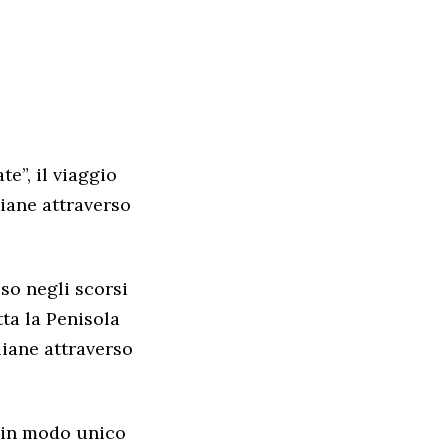
e”, il viaggio
iane attraverso
so negli scorsi
tta la Penisola
liane attraverso
e in modo unico