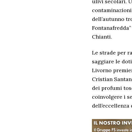
ulivi secolari. 
contaminazioni e
dell’autunno tr
Fontanafredda” e
Chianti.
Le strade per r
saggiare le doti
Livorno premier
Cristian Santan
dei profumi tos
coinvolgere i se
dell’eccellenza 