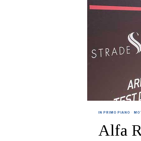
IN PRIMO PIANO
·
MO
Alfa R