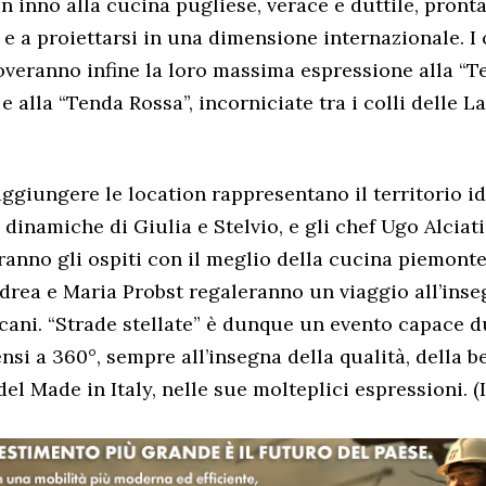
Un inno alla cucina pugliese, verace e duttile, pronta
 a proiettarsi in una dimensione internazionale. I co
overanno infine la loro massima espressione alla “T
 alla “Tenda Rossa”, incorniciate tra i colli delle L
aggiungere le location rappresentano il territorio i
 dinamiche di Giulia e Stelvio, e gli chef Ugo Alciat
anno gli ospiti con il meglio della cucina piemont
drea e Maria Probst regaleranno un viaggio all’inse
cani. “Strade stellate” è dunque un evento capace 
nsi a 360°, sempre all’insegna della qualità, della b
del Made in Italy, nelle sue molteplici espressioni. (