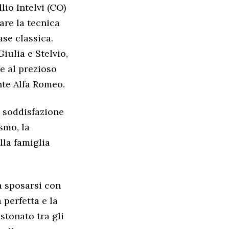
lio Intelvi (CO)
are la tecnica
ase classica.
iulia e Stelvio,
me al prezioso
nte Alfa Romeo.
a soddisfazione
smo, la
lla famiglia
a sposarsi con
 perfetta e la
tonato tra gli