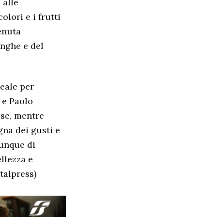
 alle
lori e i frutti
enuta
anghe e del
deale per
i e Paolo
ese, mentre
gna dei gusti e
dunque di
ellezza e
Italpress)