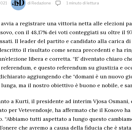
2021
di
Redazione
1 minuto di lettura
avvia a registrare una vittoria netta alle elezioni p
osovo, con il 48,17% dei voti conteggiati su oltre il 
ssati. Il leader del partito e candidato alla carica d
descritto il risultato come senza precedenti e ha rin
n’elezione libera e corretta. “E’ diventato chiaro ch
 referendum, e questo referendum su giustizia e oc
a dichiarato aggiungendo che “domani è un nuovo gi
lunga, ma il nostro obiettivo è buono e nobile, e sar
to a Kurti, il presidente ad interim Vjosa Osmani, 
ato per Vetevendosje, ha affermato che il Kosovo ha
o. “Abbiamo tutti aspettato a lungo questo cambiam
l’onere che avremo a causa della fiducia che è stata 