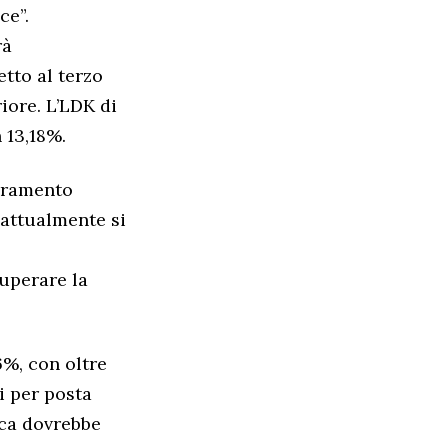
ce”.
rà
tto al terzo
iore. L’LDK di
 13,18%.
ioramento
e attualmente si
uperare la
6%, con oltre
ti per posta
fica dovrebbe