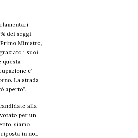
arlamentari
97% dei seggi
i Primo Ministro,
graziato i suoi
e questa
cupazione e’
orno. La strada
ò aperto”.
candidato alla
 votato per un
ento, siamo
riposta in noi.