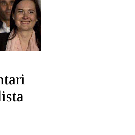
tari
ista