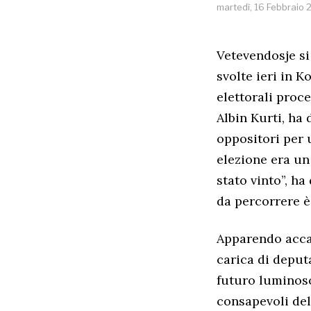
martedì, 16 Febbraio 
Vetevendosje si 
svolte ieri in K
elettorali proce
Albin Kurti, ha 
oppositori per u
elezione era un
stato vinto”, h
da percorrere è 
Apparendo accan
carica di deput
futuro luminos
consapevoli del