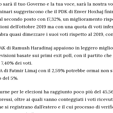
sarà il tuo Governo e la tua voce, sarà la nostra vo
liminari suggeriscono che il PDK di Enver Hoxhaj fini
l secondo posto con 17,32%, un miglioramento rispe
ioni dell’ottobre 2019 ma con una quota di voti infer
bra quasi dimezzare i suoi voti rispetto al 2019, con
l’AAK di Ramush Haradinaj appaiono in leggero migl
evisioni basate sui primi exit poll, con il partito ch
 7,40% dei voti.
A di Fatmir Limaj con il 2,59% potrebbe ormai non s
o del 5%.
e urne per le elezioni ha raggiunto poco più del 45,5
ressi, oltre ai quali vanno conteggiati i voti ricevu
he si registrano dall’estero e il cui processo di veri