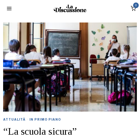
0
ATTUALITÀ
·
IN PRIMO PIANO
“La scuola sicura”