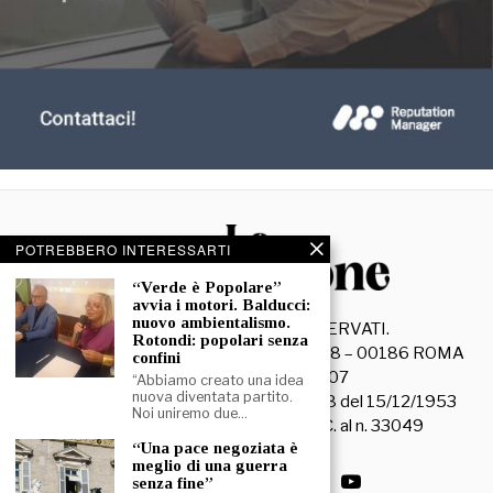
POTREBBERO INTERESSARTI
“Verde è Popolare”
avvia i motori. Balducci:
nuovo ambientalismo.
©
2026
- TUTTI I DIRITTI RISERVATI.
Rotondi: popolari senza
La Discussione S.r.l. – Piazza Capranica, 78 – 00186 ROMA
confini
C.F. e P. IVA 15045971007
“Abbiamo creato una idea
nuova diventata partito.
Registrazione Tribunale di Roma n. 3628 del 15/12/1953
Noi uniremo due…
La società editrice è iscritta al R.O.C. al n. 33049
“Una pace negoziata è
meglio di una guerra
senza fine”