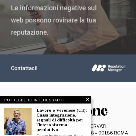
POTREBBERO INTERESSARTI
Lavoro e Veronese (Uil):
Cassa integrazione,
segnali di difficoltà per
l’intero sistema
©
2026
- TUTTI I DIRITTI RISERVATI.
produttivo
La Discussione S.r.l. – Piazza Capranica, 78 – 00186 ROMA
Cassa integrazione, dalle