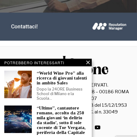
POTREBBERO INTERESSARTI
“World Wine Pro” alla
ricerca di giovani talenti
in ambito Sales
©
2026
- TUTTI I DIRITTI RISERVATI.
Dopo la 24ORE Business
La Discussione S.r.l. – Piazza Capranica, 78 – 00186 ROMA
School di Milano e la
C.F. e P. IVA 15045971007
Scuola…
Registrazione Tribunale di Roma n. 3628 del 15/12/1953
“Ultimo”, cantautore
La società editrice è iscritta al R.O.C. al n. 33049
romano, accolto da 250
mila giovani ‘in delirio
da stadio’, sotto il sole
cocente di Tor Vergata,
periferia della Capitale