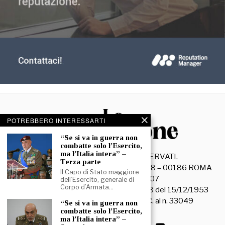
POTREBBERO INTERESSARTI
“Se si va in guerra non
combatte solo l’Esercito,
ma l’Italia intera” –
©
2026
- TUTTI I DIRITTI RISERVATI.
Terza parte
La Discussione S.r.l. – Piazza Capranica, 78 – 00186 ROMA
Il Capo di Stato maggiore
C.F. e P. IVA 15045971007
dell’Esercito, generale di
Corpo d’Armata…
Registrazione Tribunale di Roma n. 3628 del 15/12/1953
La società editrice è iscritta al R.O.C. al n. 33049
“Se si va in guerra non
combatte solo l’Esercito,
ma l’Italia intera” –