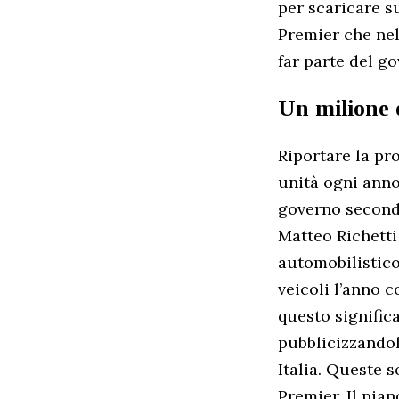
per scaricare su
Premier che nel 
far parte del go
Un milione 
Riportare la pr
unità ogni anno
governo secondo
Matteo Richetti
automobilistico
veicoli l’anno c
questo signific
pubblicizzandol
Italia. Queste s
Premier. Il pian