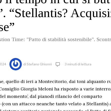
i”. “Stellantis? Acquis
se”
tion Time: "Patto di stabilità sostenibile". Scon
2024
di
Stefano Ghionni
3 minuti di lettura
, quello di ieri a Montecitorio, dai toni alquanto ru
Consiglio Giorgia Meloni ha risposto a varie interro
’ del momento’, dal pianodi rilancio del comparto
(con un attacco neanche tanto velato a Stellantis) a