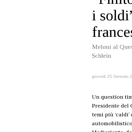
i sold
france
Meloni al Ques
Schlein
giovedì, 25 Gennaio 
Un question time
Presidente del 
temi più ‘caldi
automobilistico 