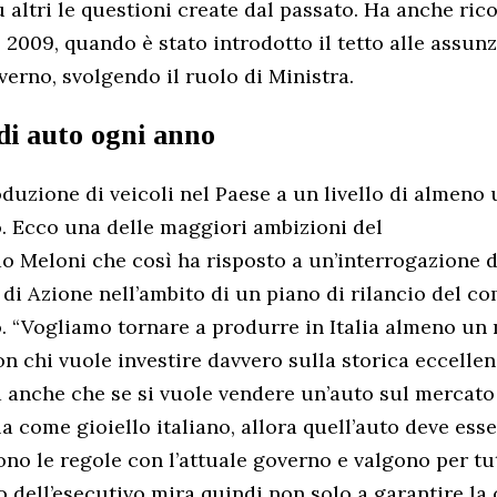
 altri le questioni create dal passato. Ha anche ric
2009, quando è stato introdotto il tetto alle assunzi
verno, svolgendo il ruolo di Ministra.
di auto ogni anno
oduzione di veicoli nel Paese a un livello di almeno 
. Ecco una delle maggiori ambizioni del
 Meloni che così ha risposto a un’interrogazione d
 di Azione nell’ambito di un piano di rilancio del c
. “Vogliamo tornare a produrre in Italia almeno un 
on chi vuole investire davvero sulla storica eccellenz
a anche che se si vuole vendere un’auto sul mercat
a come gioiello italiano, allora quell’auto deve ess
ono le regole con l’attuale governo e valgono per tutt
o dell’esecutivo mira quindi non solo a garantire la