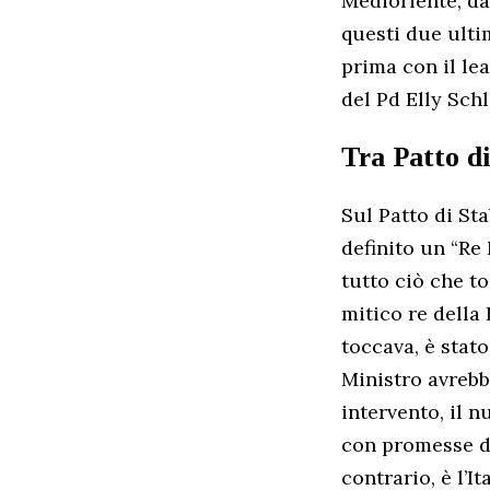
Medioriente, da
questi due ulti
prima con il le
del Pd Elly Schl
Tra Patto d
Sul Patto di Sta
definito un “Re 
tutto ciò che t
mitico re della 
toccava, è stat
Ministro avrebb
intervento, il n
con promesse di
contrario, è l’I