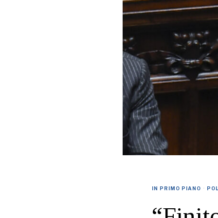
IN PRIMO PIANO
·
POL
“Finit