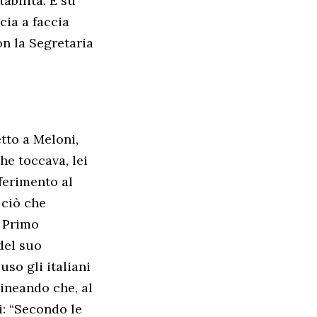
abilità. E su
cia a faccia
n la Segretaria
etto a Meloni,
he toccava, lei
ferimento al
 ciò che
l Primo
del suo
uso gli italiani
lineando che, al
i: “Secondo le