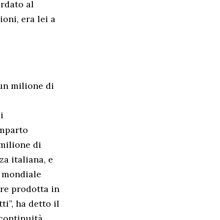
ordato al
oni, era lei a
un milione di
i
omparto
milione di
a italiana, e
o mondiale
ere prodotta in
i”, ha detto il
 continuità