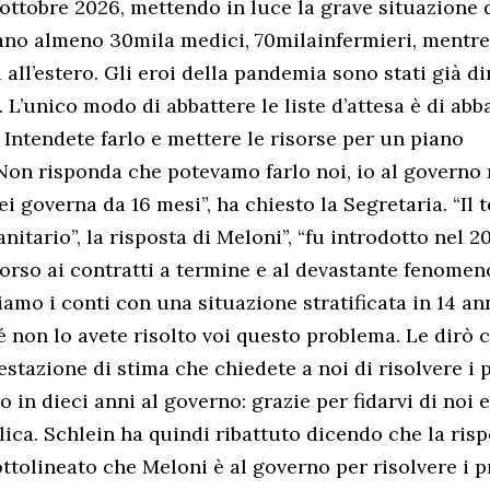
 ottobre 2026, mettendo in luce la grave situazione d
ano almeno 30mila medici, 70milainfermieri, mentre
 all’estero. Gli eroi della pandemia sono stati già d
L’unico modo di abbattere le liste d’attesa è di abba
 Intendete farlo e mettere le risorse per un piano
Non risponda che potevamo farlo noi, io al governo
ei governa da 16 mesi”, ha chiesto la Segretaria. “Il t
nitario”, la risposta di Meloni”, “fu introdotto nel 2
corso ai contratti a termine e al devastante fenomen
iamo i conti con una situazione stratificata in 14 an
 non lo avete risolto voi questo problema. Le dirò 
testazione di stima che chiedete a noi di risolvere i
o in dieci anni al governo: grazie per fidarvi di noi 
plica. Schlein ha quindi ribattuto dicendo che la ris
ottolineato che Meloni è al governo per risolvere i 