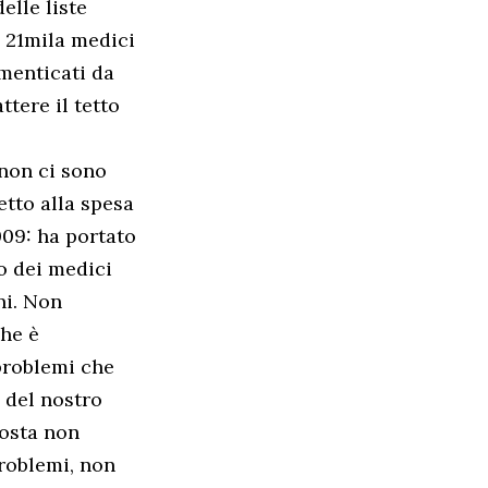
elle liste
 21mila medici
imenticati da
ttere il tetto
 non ci sono
etto alla spesa
009: ha portato
o dei medici
ni. Non
che è
 problemi che
e del nostro
posta non
problemi, non