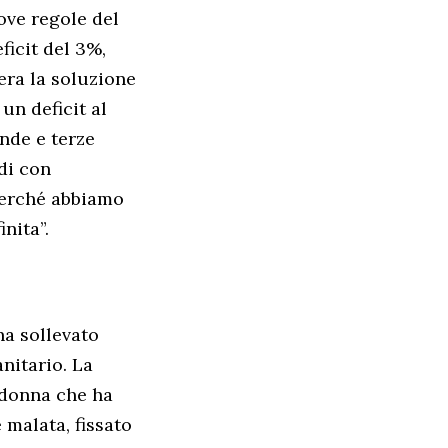
ove regole del
ficit del 3%,
era la soluzione
un deficit al
nde e terze
di con
perché abbiamo
nita”.
ha sollevato
nitario. La
 donna che ha
 malata, fissato