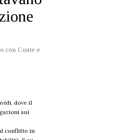
izione
tro con Conte e
vidi, dove il
gazioni sui
l conflitto in