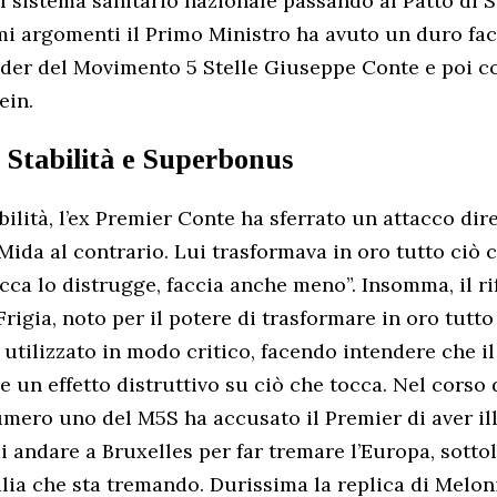
l sistema sanitario nazionale passando al Patto di St
mi argomenti il Primo Ministro ha avuto un duro fac
ader del Movimento 5 Stelle Giuseppe Conte e poi co
ein.
i Stabilità e Superbonus
bilità, l’ex Premier Conte ha sferrato un attacco dir
Mida al contrario. Lui trasformava in oro tutto ciò c
occa lo distrugge, faccia anche meno”. Insomma, il ri
Frigia, noto per il potere di trasformare in oro tutto
o utilizzato in modo critico, facendo intendere che i
e un effetto distruttivo su ciò che tocca. Nel corso 
umero uno del M5S ha accusato il Premier di aver ill
 andare a Bruxelles per far tremare l’Europa, sotto
talia che sta tremando. Durissima la replica di Melon