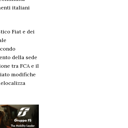
enti italiani
ico Fiat e dei
ale
secondo
mento della sede
ione tra FCA e il
ciato modifiche
delocalizza