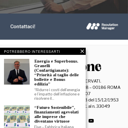
POTREBBERO INTERESSARTI
Energia e Superbonus.
Granelli
(Confartigianato):
“Priorità al taglio delle
bollette e Bonus
©
2026
- TUTTI I DIRITTI RISERVATI.
edilizia”
La Discussione S.r.l. – Piazza Capranica, 78 – 00186 ROMA
“Ridurre i costi dell’energia
C.F. e P. IVA 15045971007
e l’impatto dell’inflazione e
risolvere il…
Registrazione Tribunale di Roma n. 3628 del 15/12/1953
La società editrice è iscritta al R.O.C. al n. 33049
“Futuro Sostenibile”,
finanziamenti agevolati
alle imprese che
diventano virtuose
Five – Fabbrica Italiana