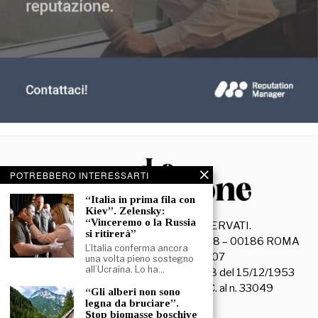
POTREBBERO INTERESSARTI
“Italia in prima fila con
Kiev”. Zelensky:
“Vinceremo o la Russia
©
2026
- TUTTI I DIRITTI RISERVATI.
si ritirerà”
La Discussione S.r.l. – Piazza Capranica, 78 – 00186 ROMA
L’Italia conferma ancora
C.F. e P. IVA 15045971007
una volta pieno sostegno
all’Ucraina. Lo ha…
Registrazione Tribunale di Roma n. 3628 del 15/12/1953
La società editrice è iscritta al R.O.C. al n. 33049
“Gli alberi non sono
legna da bruciare”.
Stop biomasse boschive