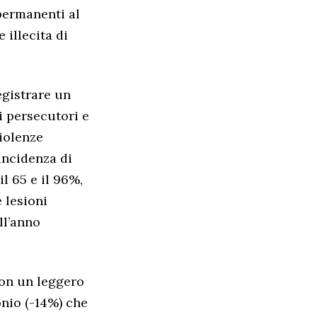
permanenti al
 illecita di
egistrare un
i persecutori e
violenze
’incidenza di
il 65 e il 96%,
 lesioni
ll’anno
 con un leggero
onio (-14%) che