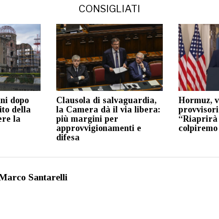
CONSIGLIATI
ni dopo
Clausola di salvaguardia,
Hormuz, vi
ito della
la Camera dà il via libera:
provvisor
ere la
più margini per
“Riaprirà
approvvigionamenti e
colpiremo
difesa
Marco Santarelli