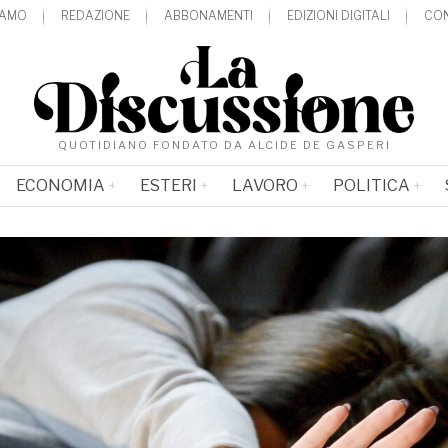
IAMO
REDAZIONE
ABBONAMENTI
EDIZIONI DIGITALI
CON
QUOTIDIANO FONDATO DA ALCIDE DE GASPERI
ECONOMIA
ESTERI
LAVORO
POLITICA