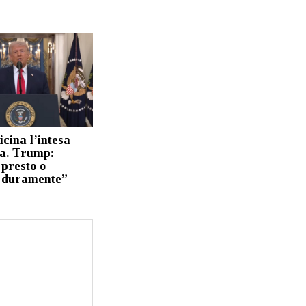
cina l’intesa
ia. Trump:
 presto o
 duramente”