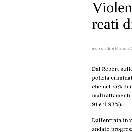
Violen
reati d
mercoledì, 8 Marzo 2
Dal Report sull
polizia crimina
che nel 75% dei 
maltrattamenti c
91 e il 93%).
Dall’entrata in
andato progress