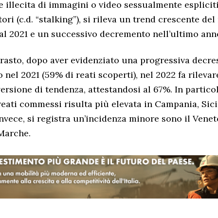
ne illecita di immagini o video sessualmente esplici
tori (c.d. “stalking”), si rileva un trend crescente de
l 2021 e un successivo decremento nell’ultimo ann
trasto, dopo aver evidenziato una progressiva decres
 nel 2021 (59% di reati scoperti), nel 2022 fa rileva
versione di tendenza, attestandosi al 67%. In particol
reati commessi risulta più elevata in Campania, Sici
invece, si registra un’incidenza minore sono il Venet
 Marche.