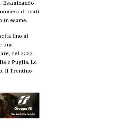
ti. Esaminando
l numero di reati
o in esame.
cita fino al
re una
are, nel 2022,
lia e Puglia. Le
o, il Trentino-