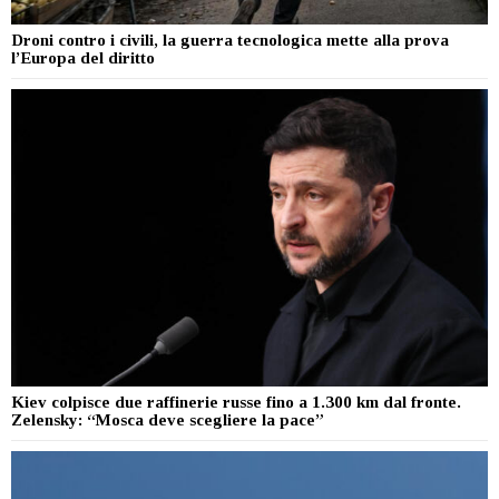
Droni contro i civili, la guerra tecnologica mette alla prova
l’Europa del diritto
Kiev colpisce due raffinerie russe fino a 1.300 km dal fronte.
Zelensky: “Mosca deve scegliere la pace”