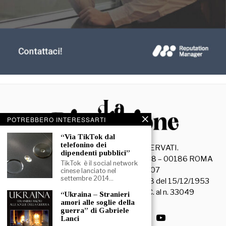
POTREBBERO INTERESSARTI
“Via TikTok dal
telefonino dei
©
2026
- TUTTI I DIRITTI RISERVATI.
dipendenti pubblici”
La Discussione S.r.l. – Piazza Capranica, 78 – 00186 ROMA
TikTok è il social network
C.F. e P. IVA 15045971007
cinese lanciato nel
settembre 2014…
Registrazione Tribunale di Roma n. 3628 del 15/12/1953
La società editrice è iscritta al R.O.C. al n. 33049
“Ukraina – Stranieri
amori alle soglie della
guerra” di Gabriele
Lanci