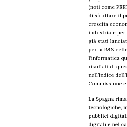
(noti come PERT
di sfruttare il 
crescita econom
industriale per
già stati lancia
per la R&S nell
l’informatica qu
risultati di que
nell’Indice dell
Commissione e
La Spagna riman
tecnologiche, m
pubblici digita
digitali e nel c