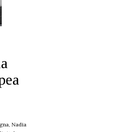
la
opea
gna
, Nadia