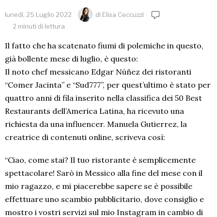
lunedì, 25 Luglio 2022
di
Elisa Ceccuzzi
2 minuti di lettura
Il fatto che ha scatenato fiumi di polemiche in questo,
già bollente mese di luglio, è questo:
Il noto chef messicano Edgar N
úñ
ez dei ristoranti
“
Comer Jacinta
” e “Sud777”, per quest’ultimo è stato per
quattro anni di fila inserito nella classifica dei 50 Best
Restaurants dell’America Latina, ha ricevuto una
richiesta da una influencer. Manuela Gutierrez, la
creatrice di contenuti online, scriveva così:
“
Ciao, come stai? Il tuo ristorante è semplicemente
spettacolare! Sarò in Messico alla fine del mese con il
mio ragazzo, e mi piacerebbe sapere se è possibile
effettuare uno scambio pubblicitario, dove consiglio e
mostro i vostri servizi sul mio Instagram in cambio di