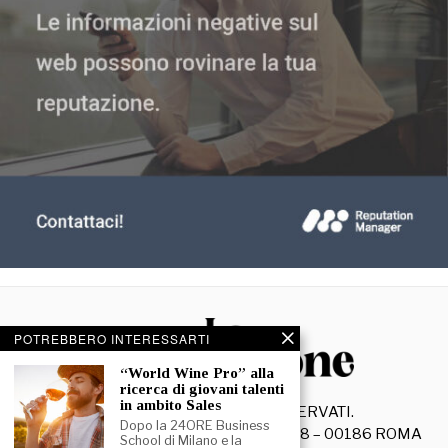
POTREBBERO INTERESSARTI
“World Wine Pro” alla
ricerca di giovani talenti
in ambito Sales
©
2026
- TUTTI I DIRITTI RISERVATI.
Dopo la 24ORE Business
La Discussione S.r.l. – Piazza Capranica, 78 – 00186 ROMA
School di Milano e la