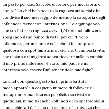
un pasto per due. Sarebbe un onore per me lavorare
con te
”.
L
o chef ha bloccato la ragazza sui social e ha
condiviso il suo messaggio definendo la categoria degli
influencer “scrocconi internazionali” e aggiungendo
che tra l’altro la ragazza aveva 1/4 dei suoi followers,
spiegando il suo punto di vista, per cui
“
Il vero
influencer, per me, non è colui che ti fa comprare
qualcosa con spot mirati, ma colui che ti cambia la vita,
che ti aiuta e ti migliora senza ricevere nulla in cambio.
Il mio primo influencer è stato mio padre e mi
interessa solo essere l
’
influencer delle mie figlie
”.
Lo chef con questo gesto ha in prima battuta
“acchiappato” un cospicuo numero di follower su
Instagram e una discreta pubblicità su riviste e
quotidiani, in molti (anche volti noti dello spettacolo) si
sono schierati dalla sua parte contro la ragazza che